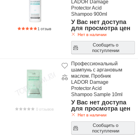
LADOR Damage
поврежденные волосы эффективно восстанавливает.
Protector Acid
Shampoo 900ml
Благодаря аргановому маслу средства LADOR Damage
У Вас нет доступа
Protector Acid:
для просмотра цен
• оказывают интенсивное питательное и увлажняющее
1 отзыв
Нет в наличии
действие,
• восстанавливают поврежденную структуру волос,
Сообщить о
• устраняют сухость кожи, зуд, перхоть,
поступлении
• помогают справиться с ломкостью и выпадением
волос,
Профессиональный
• решают проблему секущихся кончиков,
шампунь с аргановым
• защищают волосы от негативного воздействия,
маслом. Пробник
LADOR Damage
предотвращают пересушивание феном.
Protector Acid
Шампунь и кондиционер подходят для ежедневного
Shampoo Sample 10ml
применения, возвращают волосам силу, упругость и
У Вас нет доступа
блеск.
для просмотра цен
0 отзывов
Нет в наличии
Сообщить о
поступлении