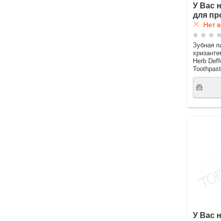
У Вас 
для пр
Нет в
Зубная п
хризанте
Herb Deff
Toothpas
У Вас 