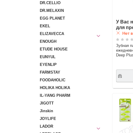
DR.CELLIO
DR.MELAXIN
EGG PLANET
У Вас 
EKEL
для пр
Нет в
ELIZAVECCA
ENOUGH
Зубная п
ETUDE HOUSE
ежедневн
Deep Plu
EUNYUL
EYENLIP
FARMSTAY
FOODAHOLIC
HOLIKA HOLIKA
IL-YANG PHARM
JIGOTT
Jinskin
JOYLIFE
LADOR