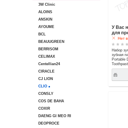
3W Clinic
ALOINS
ANSKIN
У Вас 
AYOUME
для пр
BCL
Нет в
BEAUUGREEN
BERRISOM
Набор зу
зубная п
CELIMAX
Portable 
Toothpas
Centellian24
CIRACLE
CJ LION
CLIO
CONSLY
COS DE BAHA
COXIR
DAENG GI MEO RI
DEOPROCE