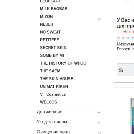
LEBELAGE
MILK BAOBAB
MIZON
У Вас 
NEULII
для пр
Нет в
NO SWEAT
PETITFEE
Межзубн
SECRET SKIN
Dessert I
SOME BY MI
THE HISTORY OF WHOO
THE SAEM
THE SKIN HOUSE
UNIMAT RIKEN
VT Cosmetics
WELCOS
Для женщин
Уход за лицом
Очищение лица