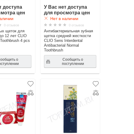
т доступа
У Вас нет доступа
смотра цен
для просмотра цен
аличии
Нет в наличии
0 отзывов
0 отзывов
ых щеток для
Антибактериальная зубная
до 12 лет CLIO
щетка средней жесткости
Toothbrush 4 pcs
CLIO Sens Interdental
Antibacterial Normal
Toothbrush
ообщить о
Сообщить о
оступлении
поступлении