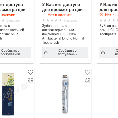
нет доступа
У Вас нет доступа
У Вас не
осмотра цен
для просмотра цен
для про
 наличии
Нет в наличии
Нет в н
0 отзывов
0 отзывов
етка с
Зубная щетка с
Зубная пас
невой щетиной
антибактериальным
семьи CLIO
ichisuk MLR
покрытием CLIO New
Toothpaste 
sh
Antibacterial Dr.Clio Normal
Toothbrush
Сообщить о
Сообщить о
С
поступлении
поступлении
п