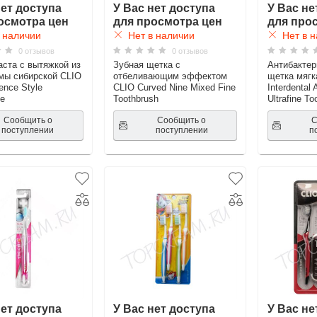
нет доступа
У Вас нет доступа
У Вас не
осмотра цен
для просмотра цен
для про
 наличии
Нет в наличии
Нет в н
0 отзывов
0 отзывов
аста с вытяжкой из
Зубная щетка с
Антибактер
мы сибирской CLIO
отбеливающим эффектом
щетка мягк
ence Style
CLIO Curved Nine Mixed Fine
Interdental 
te
Toothbrush
Ultrafine To
Сообщить о
Сообщить о
С
поступлении
поступлении
п
нет доступа
У Вас нет доступа
У Вас не