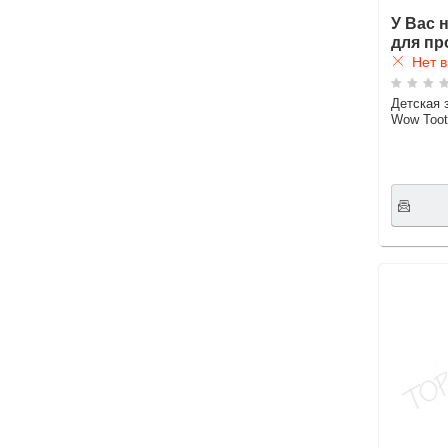
У Вас 
для пр
Нет в
Детская 
Wow Toot