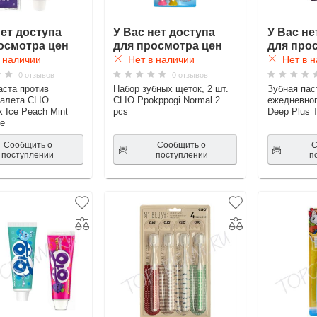
нет доступа
У Вас нет доступа
У Вас не
осмотра цен
для просмотра цен
для про
 наличии
Нет в наличии
Нет в н
0 отзывов
0 отзывов
аста против
Набор зубных щеток, 2 шт.
Зубная пас
налета CLIO
CLIO Ppokppogi Normal 2
ежедневног
k Ice Peach Mint
pcs
Deep Plus 
te
Сообщить о
Сообщить о
С
поступлении
поступлении
п