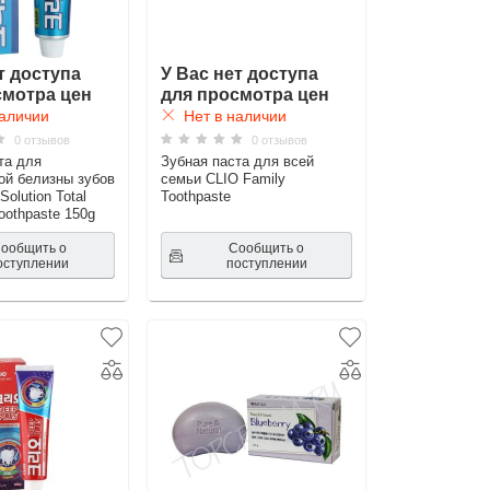
т доступа
У Вас нет доступа
смотра цен
для просмотра цен
аличии
Нет в наличии
0 отзывов
0 отзывов
та для
Зубная паста для всей
ой белизны зубов
семьи CLIO Family
Solution Total
Toothpaste
oothpaste 150g
ообщить о
Сообщить о
оступлении
поступлении