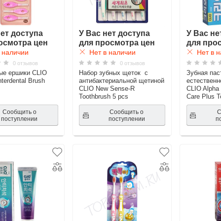
нет доступа
У Вас нет доступа
У Вас не
осмотра цен
для просмотра цен
для про
 наличии
Нет в наличии
Нет в н
0 отзывов
0 отзывов
ые ершики CLIO
Набор зубных щеток с
Зубная пас
nterdental Brush
антибактериальной щетиной
естественн
CLIO New Sense-R
CLIO Alpha 
Toothbrush 5 pcs
Care Plus T
Сообщить о
Сообщить о
С
поступлении
поступлении
п