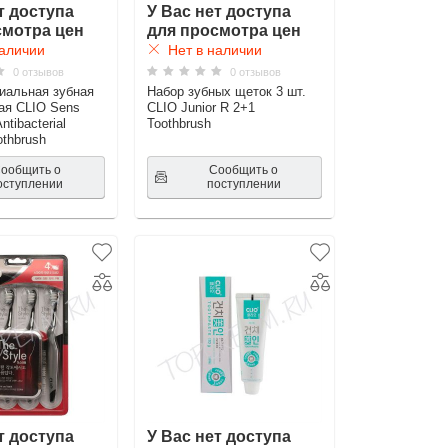
т доступа
У Вас нет доступа
смотра цен
для просмотра цен
аличии
Нет в наличии
0 отзывов
0 отзывов
иальная зубная
Набор зубных щеток 3 шт.
ая CLIO Sens
CLIO Junior R 2+1
Antibacterial
Toothbrush
othbrush
ообщить о
Сообщить о
оступлении
поступлении
т доступа
У Вас нет доступа