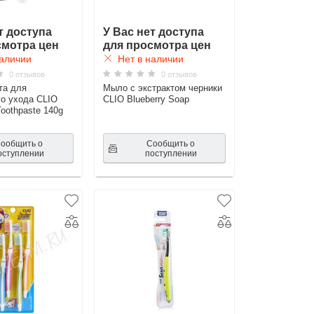
т доступа
У Вас нет доступа
смотра цен
для просмотра цен
аличии
Нет в наличии
0 отзывов
0 отзывов
та для
Мыло с экстрактом черники
о ухода CLIO
CLIO Blueberry Soap
Toothpaste 140g
ообщить о
Сообщить о
оступлении
поступлении