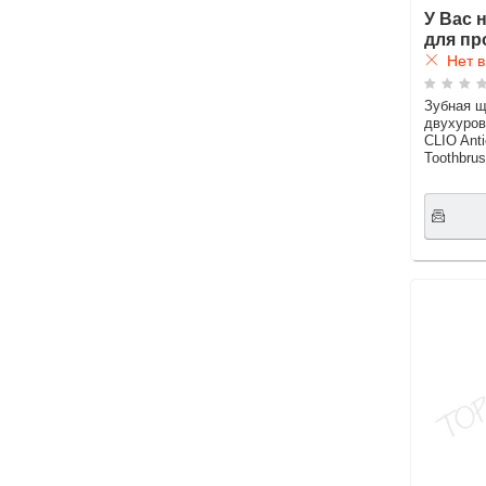
У Вас 
для пр
Нет в
Зубная щ
двухуров
CLIO Ant
Toothbru