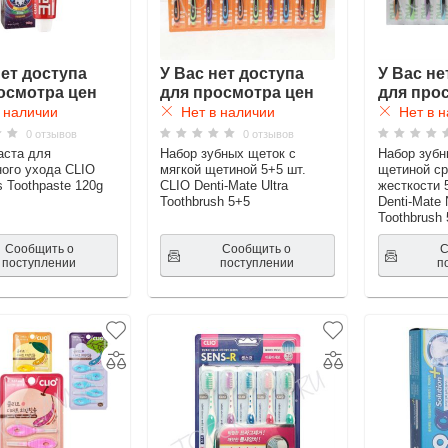
нет доступа
У Вас нет доступа
У Вас не
осмотра цен
для просмотра цен
для про
 наличии
Нет в наличии
Нет в н
0 отзывов
0 отзывов
аста для
Набор зубных щеток с
Набор зубн
ого ухода CLIO
мягкой щетиной 5+5 шт.
щетиной с
s Toothpaste 120g
CLIO Denti-Mate Ultra
жесткости 
Toothbrush 5+5
Denti-Mate 
Toothbrush
Сообщить о
Сообщить о
С
поступлении
поступлении
п