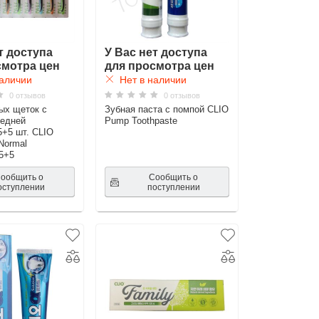
т доступа
У Вас нет доступа
смотра цен
для просмотра цен
аличии
Нет в наличии
0 отзывов
0 отзывов
ых щеток с
Зубная паста с помпой CLIO
редней
Pump Toothpaste
5+5 шт. CLIO
Normal
 5+5
ообщить о
Сообщить о
оступлении
поступлении