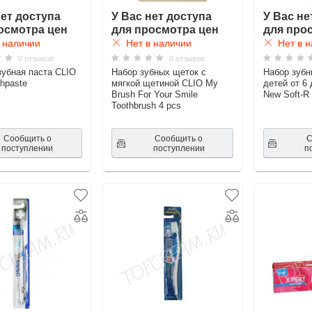
нет доступа
У Вас нет доступа
У Вас не
осмотра цен
для просмотра цен
для про
 наличии
Нет в наличии
Нет в н
0 отзывов
0 отзывов
зубная паста CLIO
Набор зубных щеток с
Набор зубн
hpaste
мягкой щетиной CLIO My
детей от 6 
Brush For Your Smile
New Soft-R 
Toothbrush 4 pcs
Сообщить о
Сообщить о
С
поступлении
поступлении
п