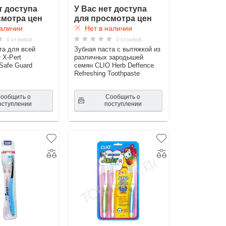
т доступа
У Вас нет доступа
смотра цен
для просмотра цен
аличии
Нет в наличии
0 отзывов
0 отзывов
та для всей
Зубная паста с вытяжкой из
 X-Pert
различных зародышей
Safe Guard
семян CLIO Herb Deffence
Refreshing Toothpaste
ообщить о
Сообщить о
оступлении
поступлении