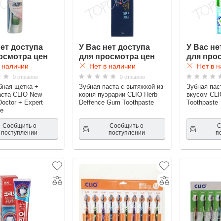
нет доступа
У Вас нет доступа
У Вас не
осмотра цен
для просмотра цен
для про
 наличии
Нет в наличии
Нет в н
0 отзывов
0 отзывов
бная щетка +
Зубная паста с вытяжкой из
Зубная пас
аста CLIO New
корня пуэрарии CLIO Herb
вкусом CLI
Doctor + Expert
Deffence Gum Toothpaste
Toothpaste
te
Сообщить о
Сообщить о
С
поступлении
поступлении
п