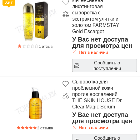
Интенсивная
Хит
лифтинговая
сыворотка с
экстрактом улитки и
золотом FARMSTAY
Gold Escargot
Noblesse Intensive
У Вас нет доступа
Lifting Essence
для просмотра цен
1 отзыв
Нет в наличии
Сообщить о
поступлении
Сыворотка для
проблемной кожи
против воспалений
THE SKIN HOUSE Dr.
Clear Magic Serum
У Вас нет доступа
для просмотра цен
Нет в наличии
2 отзыва
Сообщить о