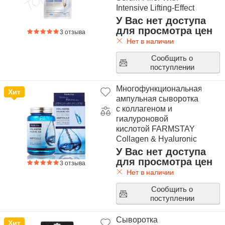
Intensive Lifting-Effect
У Вас нет доступа
для просмотра цен
3 отзыва
Нет в наличии
Сообщить о
поступлении
Многофункциональная
Хит
ампульная сыворотка
с коллагеном и
гиалуроновой
кислотой FARMSTAY
Collagen & Hyaluronic
Acid All-In-One
У Вас нет доступа
Ampoule
для просмотра цен
3 отзыва
Нет в наличии
Сообщить о
поступлении
Сыворотка
Хит