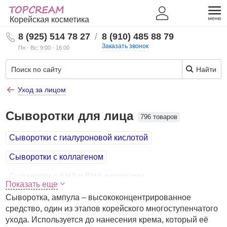
Корейская косметика
8 (925) 514 78 27
/
8 (910) 485 88 79
Заказать звонок
Пн - Вс: 9:00 - 16:00
Найти
Уход за лицом
Сыворотки для лица
796 товаров
Сыворотки с гиалуроновой кислотой
Сыворотки с коллагеном
Сыворотки с АНА и ВНА кислотами
Показать еще
Сыворотки с пептидами и плацентой
Сыворотка, ампула – высококонцентрированное
средство, один из этапов корейского многоступенчатого
Обновляющие сыворотки для сияния кожи лица
ухода. Используется до нанесения крема, который её