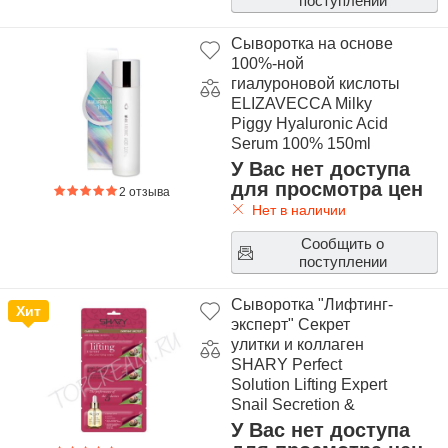
поступлении
Сыворотка на основе
100%-ной
гиалуроновой кислоты
ELIZAVECCA Milky
Piggy Hyaluronic Acid
Serum 100% 150ml
У Вас нет доступа
для просмотра цен
2 отзыва
Нет в наличии
Сообщить о
поступлении
Сыворотка "Лифтинг-
Хит
эксперт" Секрет
улитки и коллаген
SHARY Perfect
Solution Lifting Expert
Snail Secretion &
Collagen
У Вас нет доступа