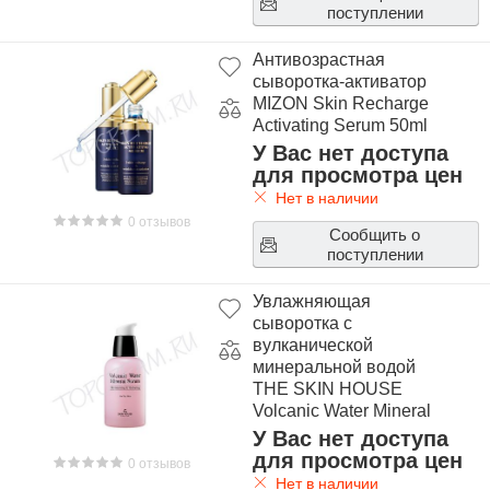
поступлении
Антивозрастная
сыворотка-активатор
MIZON Skin Recharge
Activating Serum 50ml
У Вас нет доступа
для просмотра цен
Нет в наличии
0 отзывов
Сообщить о
поступлении
Увлажняющая
сыворотка с
вулканической
минеральной водой
THE SKIN HOUSE
Volcanic Water Mineral
Serum
У Вас нет доступа
для просмотра цен
0 отзывов
Нет в наличии