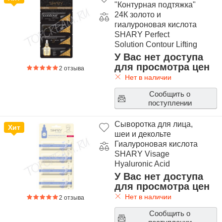
"Контурная подтяжка"
24К золото и
гиалуроновая кислота
SHARY Perfect
Solution Contour Lifting
24K Gold & Hyaluronic
У Вас нет доступа
Acid
для просмотра цен
2 отзыва
Нет в наличии
Сообщить о
поступлении
Сыворотка для лица,
Хит
шеи и декольте
Гиалуроновая кислота
SHARY Visage
Hyaluronic Acid
У Вас нет доступа
для просмотра цен
Нет в наличии
2 отзыва
Сообщить о