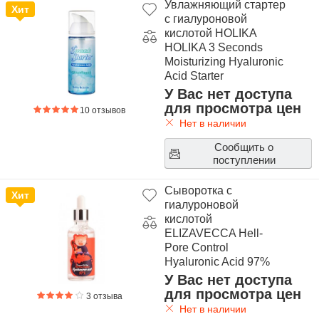
Обновляющие сыворотки для сияния кожи лица
Увлажняющий стартер
Хит
с гиалуроновой
Сыворотки для проблемной кожи
кислотой HOLIKA
HOLIKA 3 Seconds
Сыворотки для жирной кожи
Moisturizing Hyaluronic
Антивозрастные сыворотки
Acid Starter
У Вас нет доступа
для просмотра цен
10 отзывов
Сыворотки от популярных корейских брендов:
Нет в наличии
Сыворотки-хиты от ELIZAVECCA
Сообщить о
поступлении
Супер сыворотки от бренда MIZON
Сыворотки бренда FARMSTAY
Сыворотка с
Хит
гиалуроновой
Сыворотки THE SKIN HOUSE
кислотой
Сыворотки MISSHA
ELIZAVECCA Hell-
Pore Control
Сыворотки HOLIKA HOLIKA
Hyaluronic Acid 97%
Сыворотки хиты THE SAEM
У Вас нет доступа
для просмотра цен
3 отзыва
Сыворотки DEOPROCE
Нет в наличии