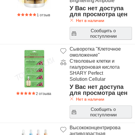
Brightening Ampoule
У Вас нет доступа
для просмотра цен
1 отзыв
Нет в наличии
Сообщить о
поступлении
Сыворотка "Клеточное
омоложение"
Стволовые клетки и
гиалуроновая кислота
SHARY Perfect
Solution Cellular
Rejuvenation Plant
У Вас нет доступа
Stem Cell & Hyaluronic
для просмотра цен
2 отзыва
Acid
Нет в наличии
Сообщить о
поступлении
Высококонцентрированная
антивозрастная