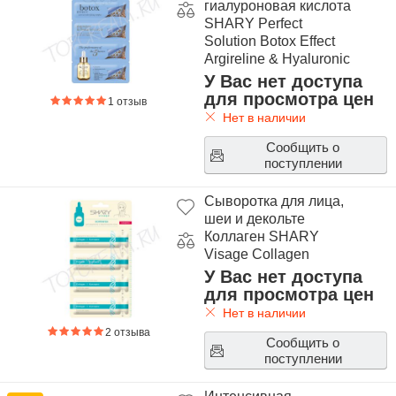
гиалуроновая кислота
SHARY Perfect
Solution Botox Effect
Argireline & Hyaluronic
Acid
У Вас нет доступа
для просмотра цен
1 отзыв
Нет в наличии
Сообщить о
поступлении
Сыворотка для лица,
шеи и декольте
Коллаген SHARY
Visage Collagen
У Вас нет доступа
для просмотра цен
Нет в наличии
2 отзыва
Сообщить о
поступлении