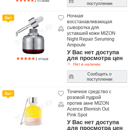
2 отзыва
поступлении
Ночная
Хит
восстанавливающая
сыворотка для
уставшей кожи MIZON
Night Repair Seruming
Ampoule
У Вас нет доступа
для просмотра цен
1 отзыв
Нет в наличии
Сообщить о
поступлении
Точечное средство с
Хит
розовой пудрой
против акне MIZON
Acence Blemish Out
Pink Spot
У Вас нет доступа
для просмотра цен