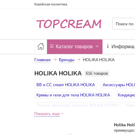
Корейская косметика
Каталог товаров
Информа
Главная
Бренды
HOLIKA HOLIKA
HOLIKA HOLIKA
616 товаров
BB и СС cream HOLIKA HOLIKA
Аксессуары HOL
Кремы и гели для тела HOLIKA HOLIKA
Кондицио
Лосьон, эмульсия, молочко HOLIKA HOLIKA
Мак
Показать еще
Гидрофильные масла, пенки HOLIKA HOLIKA
Пат
Holika Holi
Косметика для укладки волос HOLIKA HOLIKA
Ма
преимущест