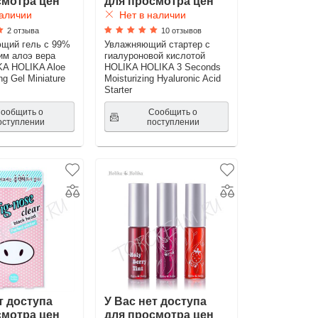
смотра цен
для просмотра цен
аличии
Нет в наличии
2 отзыва
10 отзывов
ющий гель с 99%
Увлажняющий стартер с
им алоэ вера
гиалуроновой кислотой
KA HOLIKA Aloe
HOLIKA HOLIKA 3 Seconds
g Gel Miniature
Moisturizing Hyaluronic Acid
Starter
ообщить о
Сообщить о
оступлении
поступлении
т доступа
У Вас нет доступа
смотра цен
для просмотра цен