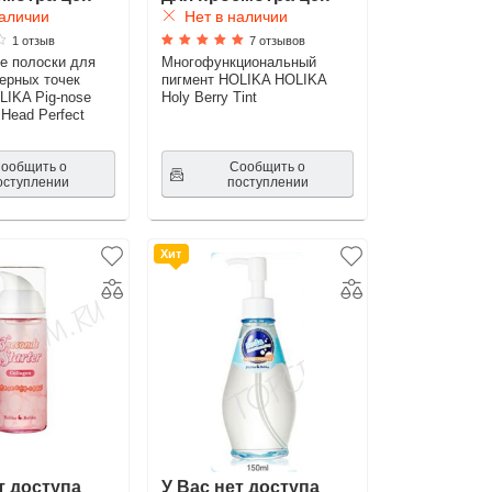
аличии
Нет в наличии
1 отзыв
7 отзывов
 полоски для
Многофункциональный
ерных точек
пигмент HOLIKA HOLIKA
IKA Pig-nose
Holy Berry Tint
 Head Perfect
ообщить о
Сообщить о
оступлении
поступлении
Хит
т доступа
У Вас нет доступа