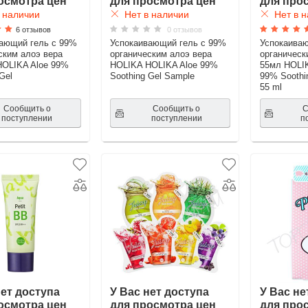
осмотра цен
для просмотра цен
для про
 наличии
Нет в наличии
Нет в н
6 отзывов
0 отзывов
ающий гель с 99%
Успокаивающий гель с 99%
Успокаива
ским алоэ вера
органическим алоэ вера
органическ
OLIKA Aloe 99%
HOLIKA HOLIKA Aloe 99%
55мл HOLI
Gel
Soothing Gel Sample
99% Soothin
55 ml
Сообщить о
Сообщить о
С
поступлении
поступлении
п
нет доступа
У Вас нет доступа
У Вас не
осмотра цен
для просмотра цен
для про