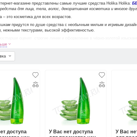
етика HOLIKA HOLIKA
Шампуни для волос HOLIKA HOLIKA
тернет-магазине представлены самые лучшие средства Holika Holika:
Б
редства для лица, тела, волос, декоративная косметика и многое друг
ka – это косметика для всех возрастов.
ушкам
придутся по душе средства с необычным милым и игривым дизай
, нежными текстурами, высокой эффективностью.
постарше
оценят строгие линии и оформление в чёрно-золотой изыска
тные компоненты помогут сохранить красоту и молодость на долгие годы
льше
-магазине корейской косметики Topcream.ru можно купить косметику Holi
овка
 также в любой город России.
нет доступа
У Вас нет доступа
У Вас не