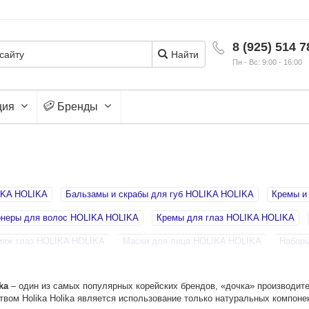
8 (925) 514 7
Найти
Пн - Вс: 9:00 - 16:00
ция
Бренды
IKA HOLIKA
Бальзамы и скрабы для губ HOLIKA HOLIKA
Кремы и
неры для волос HOLIKA HOLIKA
Кремы для глаз HOLIKA HOLIKA
ияж глаз HOLIKA HOLIKA
Маски для лица HOLIKA HOLIKA
Наборы
чи HOLIKA HOLIKA
Праймер, консилер, пудра, румяна HOLIKA HOLI
ka
– один из самых популярных корейских брендов, «дочка» производите
ски, бальзамы, сыворотки для волос HOLIKA HOLIKA
Сыворотки дл
вом Holika Holika является использование только натуральных компоне