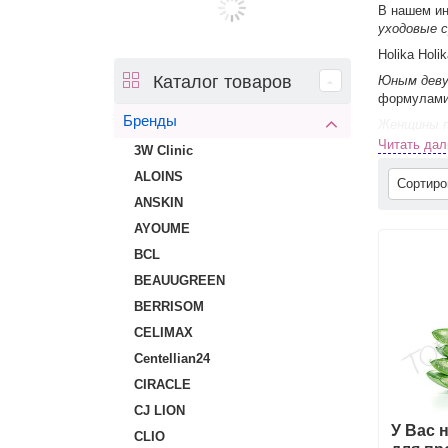
Тонеры и мисты HOLIKA HOLIKA
Улиточная косм
В нашем ин
уходовые с
Holika Holi
Каталог товаров
Юным дев
формулами
Бренды
Женщины 
антивозрас
Читать да
3W Clinic
В интернет
ALOINS
Сортир
области, а
ANSKIN
AYOUME
BCL
BEAUUGREEN
BERRISOM
CELIMAX
Centellian24
CIRACLE
CJ LION
У Вас 
CLIO