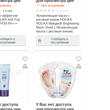
смотра цен
для просмотра цен
аличии
Нет в наличии
1 отзыв
0 отзывов
ur-эффектом
Увлажняющая маска с
IKA Holi Pop
рисовым вином HOLIKA
SPF30 PA+++
HOLIKA Makgeolli Brightening
Mask Sheet ( Увлажняющая
маска с рисовым вином)
ообщить о
Сообщить о
оступлении
поступлении
т доступа
У Вас нет доступа
смотра цен
для просмотра цен