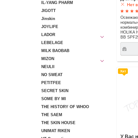
IL-YANG PHARM
Нет в
JIGOTT
Освежаю
Jinskin
нормальн
JOYLIFE
комбинир
HOLIKA H
LADOR
BB SPF2
LEBELAGE
MILK BAOBAB
MIZON
NEULII
Хит
NO SWEAT
PETITFEE
SECRET SKIN
SOME BY MI
THE HISTORY OF WHOO
THE SAEM
THE SKIN HOUSE
UNIMAT RIKEN
У Вас 