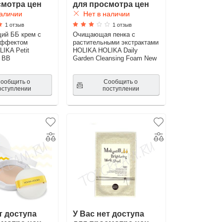
смотра цен
для просмотра цен
аличии
Нет в наличии
1 отзыв
1 отзыв
ий ББ крем с
Очищающая пенка с
эффектом
растительными экстрактами
IKA Petit
HOLIKA HOLIKA Daily
 BB
Garden Cleansing Foam New
ообщить о
Сообщить о
оступлении
поступлении
т доступа
У Вас нет доступа