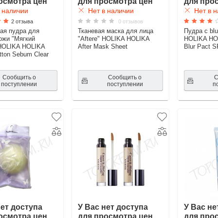
осмотра цен
для просмотра цен
для про
 наличии
Нет в наличии
Нет в н
2 отзыва
0 отзывов
ая пудра для
Тканевая маска для лица
Пудра с bl
ожи "Мягкий
"Aftere" HOLIKA HOLIKA
HOLIKA HOL
HOLIKA HOLIKA
After Mask Sheet
Blur Pact 
tton Sebum Clear
Сообщить о
Сообщить о
С
поступлении
поступлении
п
нет доступа
У Вас нет доступа
У Вас не
осмотра цен
для просмотра цен
для про