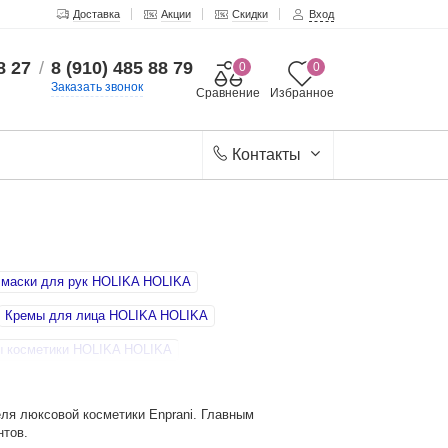
Доставка
Акции
Скидки
Вход
8 27
/
8 (910) 485 88 79
0
0
Заказать звонок
Сравнение
Избранное
Контакты
 маски для рук HOLIKA HOLIKA
Кремы для лица HOLIKA HOLIKA
 косметики HOLIKA HOLIKA
KA
Солнцезащитные кремы HOLIKA HOLIKA
ля люксовой косметики Enprani. Главным
я лица HOLIKA HOLIKA
нтов.