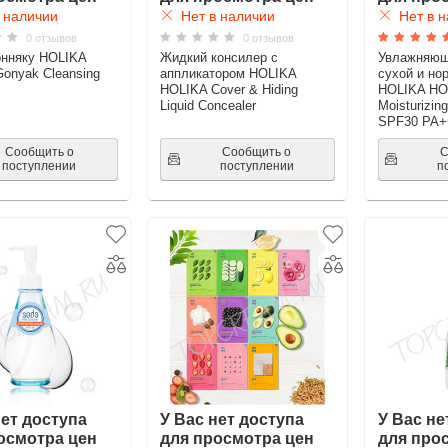
 наличии
Нет в наличии
Нет в н
0 отзывов
0 отзывов
нняку HOLIKA
Жидкий консилер с
Увлажняющ
onyak Cleansing
аппликатором HOLIKA
сухой и но
HOLIKA Cover & Hiding
HOLIKA HOL
Liquid Concealer
Moisturizin
SPF30 PA+
Сообщить о
Сообщить о
С
поступлении
поступлении
п
нет доступа
У Вас нет доступа
У Вас не
осмотра цен
для просмотра цен
для про