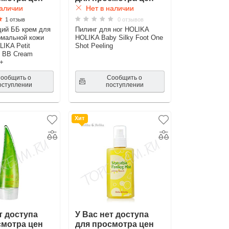
аличии
Нет в наличии
1 отзыв
0 отзывов
ий ББ крем для
Пилинг для ног HOLIKA
рмальной кожи
HOLIKA Baby Silky Foot One
IKA Petit
Shot Peeling
g BB Cream
+
ообщить о
Сообщить о
оступлении
поступлении
Хит
т доступа
У Вас нет доступа
смотра цен
для просмотра цен