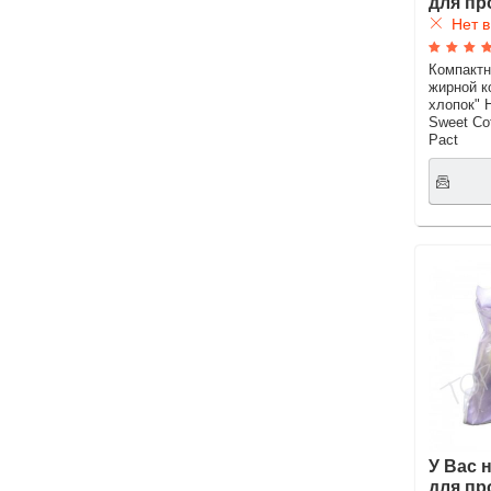
для пр
Нет в
Компактн
жирной к
хлопок" 
Sweet Co
Pact
У Вас 
для пр