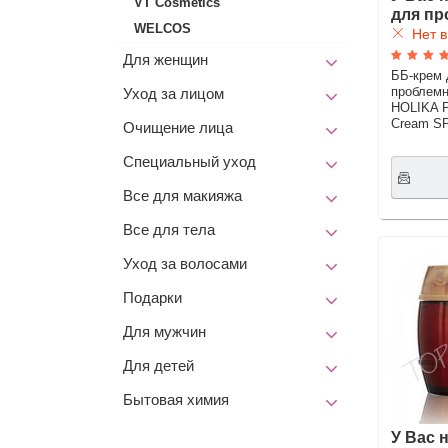
VT Cosmetics
для пр
WELCOS
Нет в
Для женщин
ББ-крем 
проблемн
Уход за лицом
HOLIKA Pe
Cream S
Очищение лица
Специальный уход
Все для макияжа
Все для тела
Уход за волосами
Подарки
Для мужчин
Для детей
Бытовая химия
У Вас 