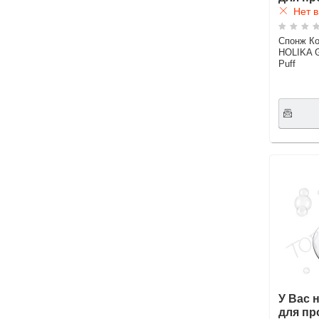
Нет в
Спонж Ко
HOLIKA G
Puff
У Вас 
для пр