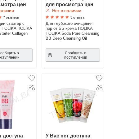
смотра цен
для просмотра цен
аличии
Нет в наличии
7 отзывов
3 отзыва
ий стартер с
Для глубокого очищения
м HOLIKA HOLIKA
пор от ББ крема HOLIKA
tarter Collagen
HOLIKA Soda Pore Cleansing
BB Deep Cleansing Oil
ообщить о
Сообщить о
оступлении
поступлении
т доступа
У Вас нет доступа