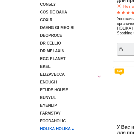
для пр
CONSLY
Нет в
COS DE BAHA
Успокаив
COXIR
органиче
DAENG GI MEO RI
HOLIKA H
Soothing 
DEOPROCE
DR.CELLIO
DR.MELAXIN
EGG PLANET
EKEL
Хит
ELIZAVECCA
ENOUGH
ETUDE HOUSE
EUNYUL
EYENLIP
FARMSTAY
FOODAHOLIC
У Вас 
HOLIKA HOLIKA
для пр