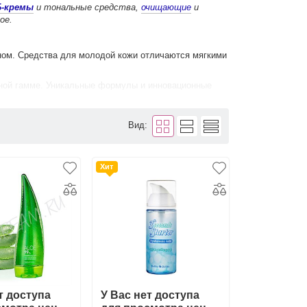
Б-кремы
и тональные средства,
очищающие
и
ое.
ном. Средства для молодой кожи отличаются мягкими
нной гамме. Уникальные формулы и инновационные
.
ka Holika с доставкой по Москве и Московской
Вид:
Хит
т доступа
У Вас нет доступа