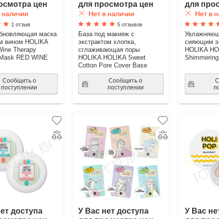
осмотра цен
для просмотра цен
для про
 наличии
Нет в наличии
Нет в н
1 отзыв
5 отзывов
обновляющая маска
База под макияж с
Увлажняющ
м вином HOLIKA
экстрактом хлопка,
сияющим 
ine Therapy
сглаживающая поры
HOLIKA HOL
 Mask RED WINE
HOLIKA HOLIKA Sweet
Shimmering
Cotton Pore Cover Base
Сообщить о
Сообщить о
С
поступлении
поступлении
п
нет доступа
У Вас нет доступа
У Вас не