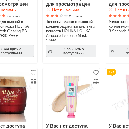
осмотра цен
для просмотра цен
для про
 наличии
Нет в наличии
Нет в н
2 отзыва
2 отзыва
для жирной и
Тканевые маски с высокой
Увлажняющ
ой кожи HOLIKA
концентрацией питательных
коллагено
tit Clearing BB
веществ HOLIKA HOLIKA
3 Seconds S
PF30 PA++
Ampoule Essence Mask
Sheet
Сообщить о
Сообщить о
С
поступлении
поступлении
п
Хит
нет доступа
У Вас нет доступа
У Вас не