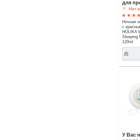
для пр
Нет в
Ночная 
с красны
HOLIKA W
Sleeping
120ml
У Вас 