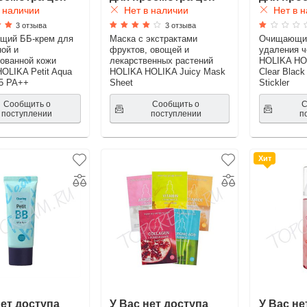
 наличии
Нет в наличии
Нет в н
3 отзыва
3 отзыва
щий ББ-крем для
Маска с экстрактами
Очищающие
ой и
фруктов, овощей и
удаления ч
ованной кожи
лекарственных растений
HOLIKA HOL
OLIKA Petit Aqua
HOLIKA HOLIKA Juicy Mask
Clear Black
5 PA++
Sheet
Stickler
Сообщить о
Сообщить о
С
поступлении
поступлении
п
Хит
нет доступа
У Вас нет доступа
У Вас не