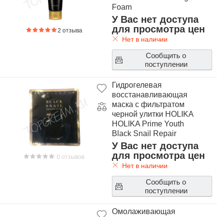
Foam
У Вас нет доступа
для просмотра цен
2 отзыва
Нет в наличии
Сообщить о
поступлении
Гидрогелевая
восстанавливающая
маска с фильтратом
черной улитки HOLIKA
HOLIKA Prime Youth
Black Snail Repair
Hydro-gel Mask
У Вас нет доступа
для просмотра цен
0 отзывов
Нет в наличии
Сообщить о
поступлении
Омолаживающая