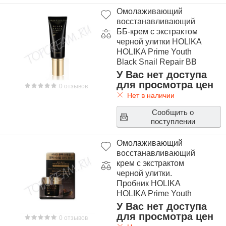
Омолаживающий
восстанавливающий
ББ-крем с экстрактом
черной улитки HOLIKA
HOLIKA Prime Youth
Black Snail Repair BB
Cream
У Вас нет доступа
для просмотра цен
0 отзывов
Нет в наличии
Сообщить о
поступлении
Омолаживающий
восстанавливающий
крем с экстрактом
черной улитки.
Пробник HOLIKA
HOLIKA Prime Youth
Black Snail Repair
У Вас нет доступа
Cream Sample
для просмотра цен
0 отзывов