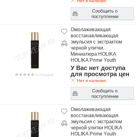
Нет в наличии
Сообщить о
поступлении
Омолаживающая
восстанавливающая
эмульсия с экстрактом
черной улитки.
Миниатюра HOLIKA
HOLIKA Prime Youth
Black Snail Repair
У Вас нет доступа
Emulsion Miniature
для просмотра цен
0 отзывов
Нет в наличии
Сообщить о
поступлении
Омолаживающая
восстанавливающая
эмульсия с экстрактом
черной улитки HOLIKA
HOLIKA Prime Youth