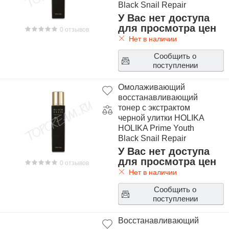
Black Snail Repair
Emulsion
У Вас нет доступа
для просмотра цен
0 отзывов
Нет в наличии
Сообщить о
поступлении
Омолаживающий
восстанавливающий
тонер с экстрактом
черной улитки HOLIKA
HOLIKA Prime Youth
Black Snail Repair
Toner
У Вас нет доступа
для просмотра цен
0 отзывов
Нет в наличии
Сообщить о
поступлении
Восстанавливающий