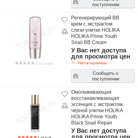
поступлении
Регенерирующий ВВ
крем с экстрактом
слизи улитки HOLIKA
HOLIKA Prime Youth
Snail BB Cream
У Вас нет доступа
для просмотра цен
Нет в наличии
0 отзывов
Сообщить о
поступлении
Омолаживающая
восстанавливающая
эссенция с экстрактом
черной улитки HOLIKA
HOLIKA Prime Youth
Black Snail Repair
Essence
У Вас нет доступа
для просмотра цен
1 отзыв