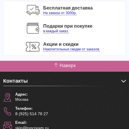
Бесплатная доставка
На заказы от 3000р.
Подарки при покупке
в каждый заказ.
Акции и скидки
Накопительные скидки от заказов.
Наверх
Контакты
Адрес:
Москва
Телефон:
8 (925) 514 78 27
Email:
skin@topcream.ru