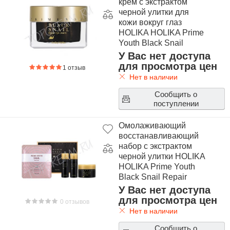
крем с экстрактом
черной улитки для
кожи вокруг глаз
HOLIKA HOLIKA Prime
Youth Black Snail
Repair Eye Cream
У Вас нет доступа
для просмотра цен
1 отзыв
Нет в наличии
Сообщить о
поступлении
Омолаживающий
восстанавливающий
набор с экстрактом
черной улитки HOLIKA
HOLIKA Prime Youth
Black Snail Repair
Travel Kit
У Вас нет доступа
для просмотра цен
0 отзывов
Нет в наличии
Сообщить о