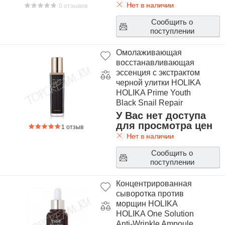
Нет в наличии
0 отзывов
Сообщить о
поступлении
Омолаживающая
восстанавливающая
эссенция с экстрактом
черной улитки HOLIKA
HOLIKA Prime Youth
Black Snail Repair
Essence
У Вас нет доступа
для просмотра цен
1 отзыв
Нет в наличии
Сообщить о
поступлении
Концентрированная
сыворотка против
морщин HOLIKA
HOLIKA One Solution
Anti-Wrinkle Ampoule