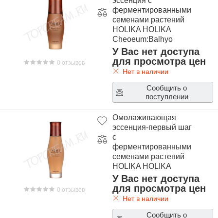
эссенция с
ферментированными
семенами растений
HOLIKA HOLIKA
Cheoeum:Balhyo
Miracle Seed Essence
У Вас нет доступа
для просмотра цен
0 отзывов
Нет в наличии
Сообщить о
поступлении
Омолаживающая
эссенция-первый шаг
с
ферментированными
семенами растений
HOLIKA HOLIKA
Cheoeum:Balhyo
У Вас нет доступа
Miracle Seed First
для просмотра цен
0 отзывов
Essence
Нет в наличии
Сообщить о