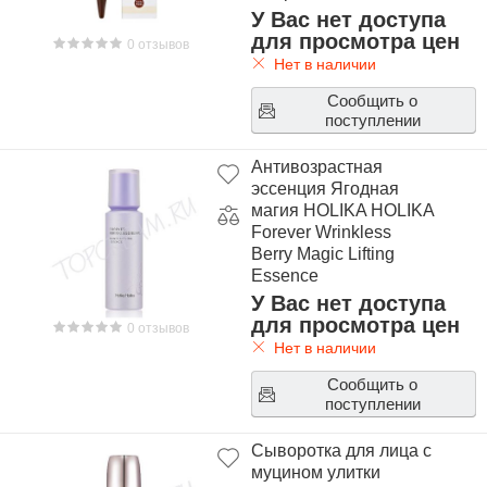
календулы HOLIKA
У Вас нет доступа
HOLIKA Don't Worry
для просмотра цен
0 отзывов
Bee Care Spot Serum
Нет в наличии
Сообщить о
поступлении
Антивозрастная
эссенция Ягодная
магия HOLIKA HOLIKA
Forever Wrinkless
Berry Magic Lifting
Essence
У Вас нет доступа
для просмотра цен
0 отзывов
Нет в наличии
Сообщить о
поступлении
Сыворотка для лица с
муцином улитки