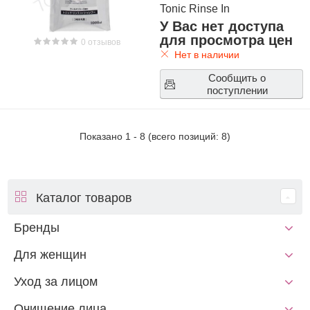
Tonic Rinse In
Shampoo Infused with
У Вас нет доступа
Cool Mentol 1000ml
для просмотра цен
0 отзывов
Нет в наличии
Сообщить о
поступлении
Показано
1
-
8
(всего позиций:
8
)
Каталог товаров
Бренды
Для женщин
Уход за лицом
Очищение лица