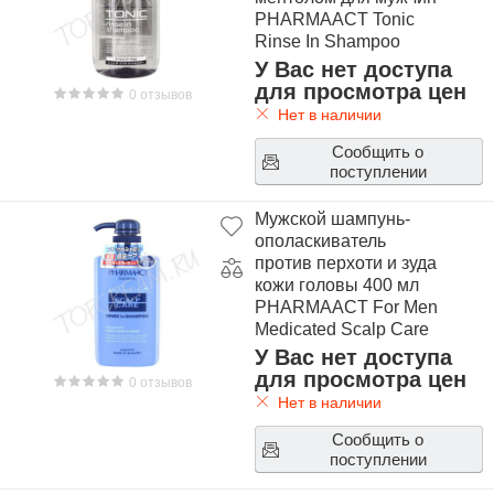
PHARMAACT Tonic
Rinse In Shampoo
Infused with Cool
У Вас нет доступа
Mentol
для просмотра цен
0 отзывов
Нет в наличии
Сообщить о
поступлении
Мужской шампунь-
ополаскиватель
против перхоти и зуда
кожи головы 400 мл
PHARMAACT For Men
Medicated Scalp Care
Rinse in Shampoo
У Вас нет доступа
400ml
для просмотра цен
0 отзывов
Нет в наличии
Сообщить о
поступлении