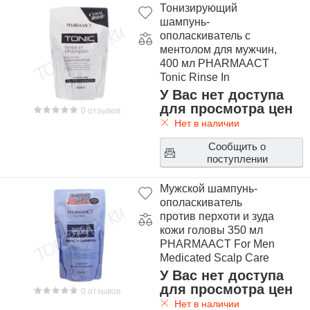
Тонизирующий
шампунь-
ополаскиватель с
ментолом для мужчин,
400 мл PHARMAACT
Tonic Rinse In
Shampoo Infused with
У Вас нет доступа
Cool Mentol 400ml
для просмотра цен
0 отзывов
Нет в наличии
Сообщить о
поступлении
Мужской шампунь-
ополаскиватель
против перхоти и зуда
кожи головы 350 мл
PHARMAACT For Men
Medicated Scalp Care
Rinse in Shampoo
У Вас нет доступа
350ml
для просмотра цен
0 отзывов
Нет в наличии