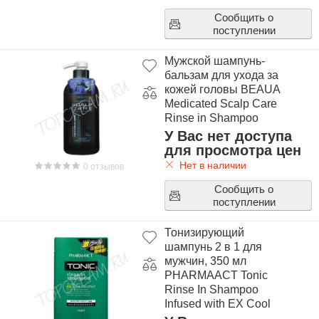
Сообщить о
поступлении
Мужской шампунь-
бальзам для ухода за
кожей головы BEAUA
Medicated Scalp Care
Rinse in Shampoo
У Вас нет доступа
для просмотра цен
Нет в наличии
0 отзывов
Сообщить о
поступлении
Тонизирующий
шампунь 2 в 1 для
мужчин, 350 мл
PHARMAACT Tonic
Rinse In Shampoo
Infused with EX Cool
Mentol 350ml