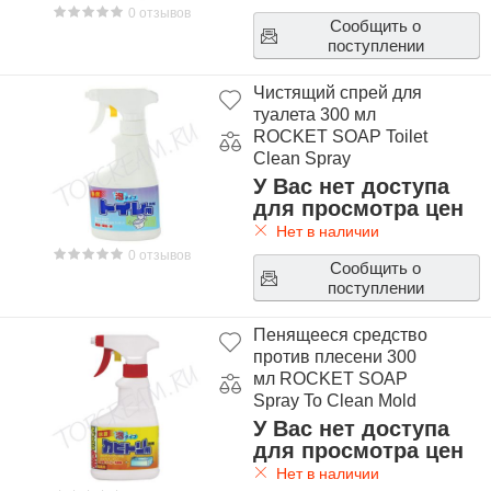
В интернет-магазине корейской косметики Topcream.ru
0 отзывов
Сообщить о
можно купить различные чистящие средства:
поступлении
• для ванной,
• для туалета,
Чистящий спрей для
• для кухни,
туалета 300 мл
• для пола,
ROCKET SOAP Toilet
• для стекол и зеркал.
Clean Spray
Каждое средство, представленное в магазине Топкрем,
У Вас нет доступа
качественно справится с поставленной задачей и станет
для просмотра цен
частым гостем в доме.
Нет в наличии
0 отзывов
Сообщить о
поступлении
Пенящееся средство
против плесени 300
мл ROCKET SOAP
Spray To Clean Mold
У Вас нет доступа
для просмотра цен
Нет в наличии