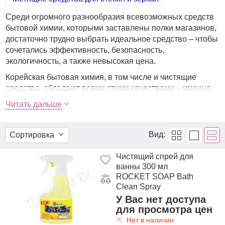
Среди огромного разнообразия всевозможных средств
бытовой химии, которыми заставлены полки магазинов,
достаточно трудно выбрать идеальное средство – чтобы
сочетались эффективность, безопасность,
экологичность, а также невысокая цена.
Корейская бытовая химия, в том числе и чистящие
средства, обладают всеми этими качествами – именно
за это они и ценятся далеко за пределами места
Читать дальше
изготовления, то есть, во всем мире. Российские
покупатели всё чаще полностью переходят на
корейскую и японскую бытовую химию.
Вид:
Сортировка
Средства изготавливаются из экологически чистого
Чистящий спрей для
сырья, производятся в соответствии с высокими
ванны 300 мл
стандартами качества, не вредят здоровью человека и
ROCKET SOAP Bath
окружающей среде. Безвредные биоразлагаемые
Clean Spray
компоненты, отсутствие парабенов и сульфатов, а
У Вас нет доступа
также других химических компонентов позволяют
для просмотра цен
навести безупречную чистоту в доме легко и быстро.
Нет в наличии