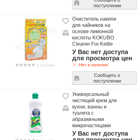
поступлении
Очиститель накипи
для чайников на
основе лимонной
кислоты KOKUBO
Cleaner For Kettle
У Вас нет доступа
для просмотра цен
Нет в наличии
0 отзывов
Сообщить о
поступлении
Универсальный
чистящий крем для
кухни, ванны и
туалета с
абразивными
микрочастицами
FUNS Daiichi Cleaning
У Вас нет доступа
Cream
для просмотра цен