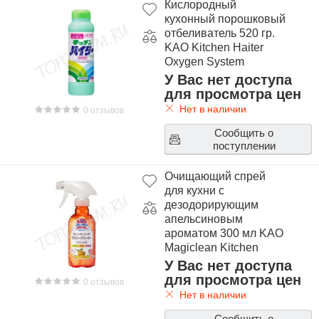
Кислородный
кухонный порошковый
отбеливатель 520 гр.
KAO Kitchen Haiter
Oxygen System
У Вас нет доступа
для просмотра цен
Нет в наличии
0 отзывов
Сообщить о
поступлении
Очищающий спрей
для кухни с
дезодорирующим
апельсиновым
ароматом 300 мл KAO
Magiclean Kitchen
Deodorant Plus
У Вас нет доступа
для просмотра цен
0 отзывов
Нет в наличии
Сообщить о