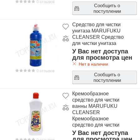
0 отзывов
Сообщить о
поступлении
Средство для чистки
унитаза MARUFUKU
CLEANSER Средство
для чистки унитаза
У Вас нет доступа
для просмотра цен
Нет в наличии
0 отзывов
Сообщить о
поступлении
Кремообразное
средство для чистки
ванны MARUFUKU
CLEANSER
Кремообразное
средство для чистки
ванны
У Вас нет доступа
для просмотра цен