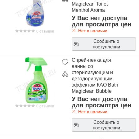
Magiclean Toilet
Menthol Aroma
У Вас нет доступа
для просмотра цен
Нет в наличии
0 отзывов
Сообщить о
поступлении
Спрей-пенка для
ванны со
стерилизующим и
дезодорирующим
эффектом КАО Bath
Magiclean Bubble
Spray 400ml
У Вас нет доступа
для просмотра цен
0 отзывов
Нет в наличии
Сообщить о
поступлении