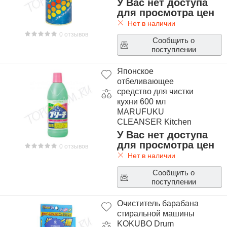
У Вас нет доступа
для просмотра цен
Нет в наличии
0 отзывов
Сообщить о
поступлении
Японское
отбеливающее
средство для чистки
кухни 600 мл
MARUFUKU
CLEANSER Kitchen
White
У Вас нет доступа
для просмотра цен
0 отзывов
Нет в наличии
Сообщить о
поступлении
Очиститель барабана
стиральной машины
KOKUBO Drum