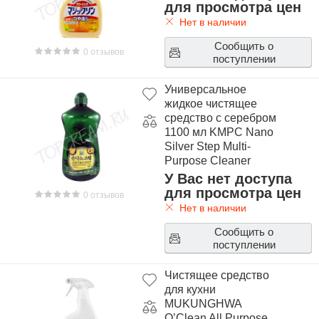
для просмотра цен
Нет в наличии
Сообщить о
0 отзывов
поступлении
Универсальное
жидкое чистящее
средство с серебром
1100 мл KMPC Nano
Silver Step Multi-
Purpose Cleaner
1100ml
У Вас нет доступа
для просмотра цен
0 отзывов
Нет в наличии
Сообщить о
поступлении
Чистящее средство
для кухни
MUKUNGHWA
O’Clean All Purpose