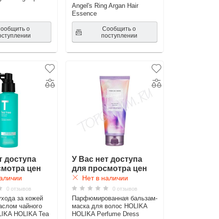
Angel's Ring Argan Hair
Essence
ообщить о
Сообщить о
оступлении
поступлении
т доступа
У Вас нет доступа
смотра цен
для просмотра цен
аличии
Нет в наличии
0 отзывов
0 отзывов
ухода за кожей
Парфюмированная бальзам-
аслом чайного
маска для волос HOLIKA
LIKA HOLIKA Tea
HOLIKA Perfume Dress