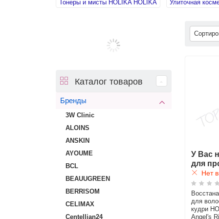
Тонеры и мисты HOLIKA HOLIKA
Улиточная косм
Сортир
Каталог товаров
Бренды
3W Clinic
ALOINS
ANSKIN
У Вас 
AYOUME
для пр
BCL
Нет в
BEAUUGREEN
BERRISOM
Восстан
для воло
CELIMAX
кудри H
Angel's R
Centellian24