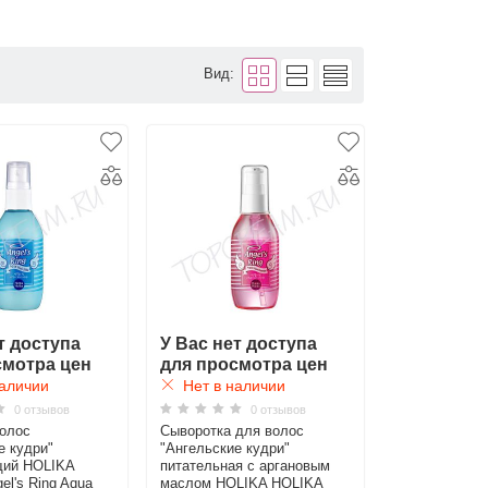
Вид:
т доступа
У Вас нет доступа
смотра цен
для просмотра цен
аличии
Нет в наличии
0 отзывов
0 отзывов
олос
Сыворотка для волос
е кудри"
"Ангельские кудри"
ий HOLIKA
питательная с аргановым
el's Ring Aqua
маслом HOLIKA HOLIKA