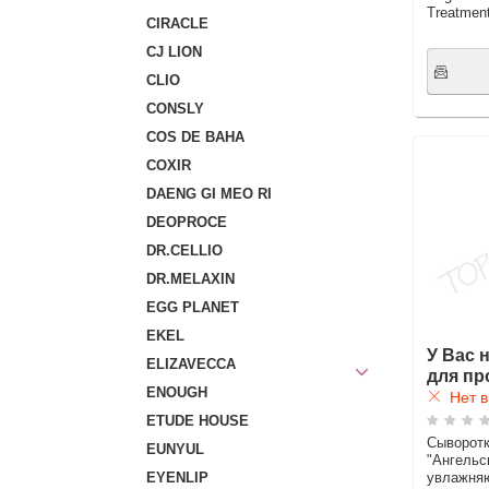
Treatmen
CIRACLE
CJ LION
CLIO
CONSLY
COS DE BAHA
COXIR
DAENG GI MEO RI
DEOPROCE
DR.CELLIO
DR.MELAXIN
EGG PLANET
EKEL
У Вас 
ELIZAVECCA
для пр
ENOUGH
Нет в
ETUDE HOUSE
Сыворотк
EUNYUL
"Ангельс
увлажня
EYENLIP