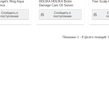
ngel's Ring Aqua
HOLIKA HOLIKA Biotin
Tree Scalp 
ence
Damage Care Oil Serum
Сообщить о
Сообщить о
С
поступлении
поступлении
п
Показано
1
-
8
(всего позиций: