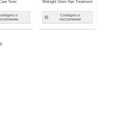
Care Tonic
Midnight Glam Hair Treatment
ообщить о
Сообщить о
оступлении
поступлении
8
)