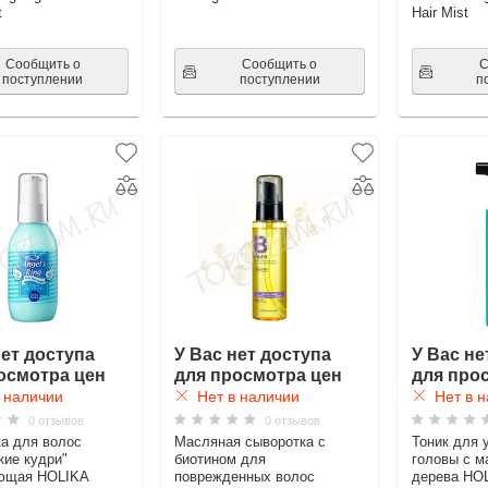
t
Hair Mist
Сообщить о
Сообщить о
С
поступлении
поступлении
п
нет доступа
У Вас нет доступа
У Вас не
осмотра цен
для просмотра цен
для про
 наличии
Нет в наличии
Нет в н
0 отзывов
0 отзывов
а для волос
Масляная сыворотка с
Тоник для 
кие кудри"
биотином для
головы с м
ющая HOLIKA
поврежденных волос
дерева HO