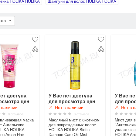
етика HOLIKA HOLIKA
Шампуни для волос HOLIKA HOLIKA
овка
нет доступа
У Вас нет доступа
У Вас не
осмотра цен
для просмотра цен
для про
 наличии
Нет в наличии
Нет в н
0 отзывов
0 отзывов
авливающая маска
Масляный мист с биотином
Мист для в
с Ангельские
для поврежденных волос
"Ангельски
OLIKA HOLIKA
HOLIKA HOLIKA Biotin
увлажняющ
ing Argan Hair
Damage Care Oil Mist
HOLIKA Ang