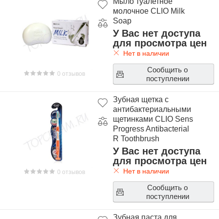
Мыло туалетное
молочное CLIO Milk
Soap
У Вас нет доступа
для просмотра цен
Нет в наличии
Сообщить о
0 отзывов
поступлении
Зубная щетка с
антибактериальными
щетинками CLIO Sens
Progress Antibacterial
R Toothbrush
У Вас нет доступа
для просмотра цен
Нет в наличии
0 отзывов
Сообщить о
поступлении
Зубная паста для