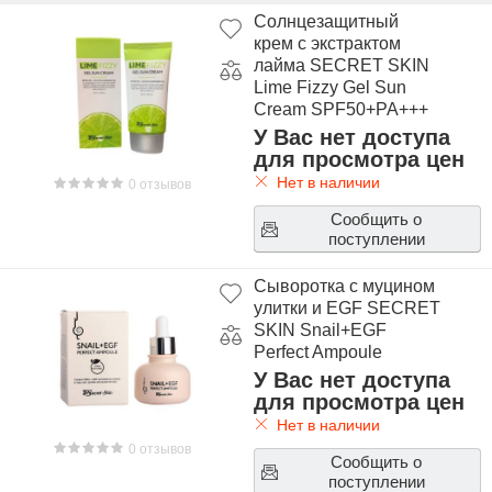
Пилинги и скрабы для лица SECRET SKIN
Солнцезащитный
крем с экстрактом
Солнцезащитные средства SECRET SKIN
лайма SECRET SKIN
Lime Fizzy Gel Sun
Средства для волос SECRET SKIN
Cream SPF50+PA+++
У Вас нет доступа
Сыворотки для лица SECRET SKIN
для просмотра цен
Тонеры и мисты SECRET SKIN
Нет в наличии
0 отзывов
Сообщить о
Улиточные средства SECRET SKIN
поступлении
Шампуни для волос SECRET SKIN
Сыворотка с муцином
улитки и EGF SECRET
SKIN Snail+EGF
Perfect Ampoule
У Вас нет доступа
для просмотра цен
Нет в наличии
0 отзывов
Сообщить о
поступлении