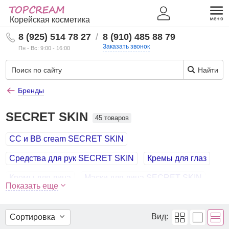
Корейская косметика
8 (925) 514 78 27
/
8 (910) 485 88 79
Заказать звонок
Пн - Вс: 9:00 - 16:00
Найти
Бренды
SECRET SKIN
45 товаров
СС и BB cream SECRET SKIN
Средства для рук SECRET SKIN
Кремы для глаз
Кремы для лица
Маски для лица SECRET SKIN
Показать еще
Очищение лица SECRET SKIN
Патчи SECRET SKIN
Вид:
Сортировка