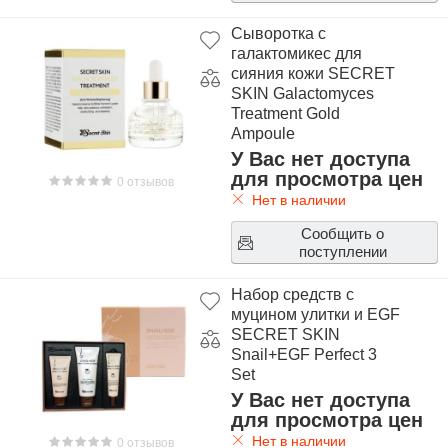
Сыворотка с
галактомикес для
сияния кожи SECRET
SKIN Galactomyces
Treatment Gold
Ampoule
У Вас нет доступа
для просмотра цен
0 отзывов
Нет в наличии
Сообщить о
поступлении
Набор средств с
муцином улитки и EGF
SECRET SKIN
Snail+EGF Perfect 3
Set
У Вас нет доступа
для просмотра цен
Нет в наличии
0 отзывов