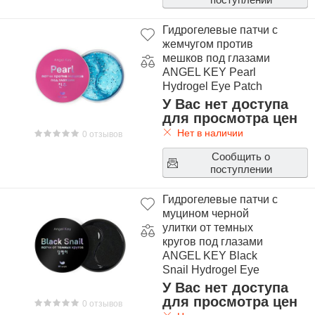
поверхностно-активные вещества, ориентированные на
молодых потребительниц.
Гидрогелевые патчи с
Существенное внимание компания уделяет упаковкам, в
жемчугом против
мешков под глазами
которые расфасованы фирменные составы. Они имеют
ANGEL KEY Pearl
яркий молодежный дизайн в уникальном стиле, с
Hydrogel Eye Patch
оформлением краткими слоганами и миниатюрными
У Вас нет доступа
картинками по типу комиксов. Кисти для нанесения
для просмотра цен
макияжа предлагаются в небольших индивидуальных
Нет в наличии
0 отзывов
сумочках.
Сообщить о
поступлении
Гидрогелевые патчи с
муцином черной
улитки от темных
кругов под глазами
ANGEL KEY Black
Snail Hydrogel Eye
Patch
У Вас нет доступа
для просмотра цен
0 отзывов