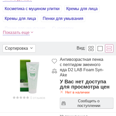
Для того чтобы купить товары производителя D2 LAB,
Косметика с муцином улитки
Кремы для лица
достаточно оформить заказ на сайте или связаться с
консультантом в режиме on-line.
Кремы для лица
Пенки для умывания
Пенки для умывания
Сыворотки
Показать еще
Сыворотки для лица
Тонеры
Тонеры и тоники
Улиточные средства
Вид:
Сортировка
Антивозрастная пенка
с пептидом змеиного
яда D2 LAB Foam Syn-
Ake
У Вас нет доступа
для просмотра цен
Нет в наличии
0 отзывов
Сообщить о
поступлении