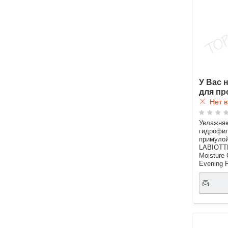
У Вас 
для пр
Нет в
Увлажня
гидрофил
примулой
LABIOTT
Moisture 
Evening 