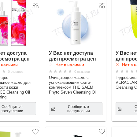
нет доступа
У Вас нет доступа
У Вас не
осмотра цен
для просмотра цен
для про
 наличии
Нет в наличии
Нет в н
0 отзывов
0 отзывов
ющее
Очищающее масло с
Гидрофиль
ьное масло для
успокаивающим фито-
VERACLARA
ости кожи
комплексом THE SAEM
Cleansing O
 Cleansing Oil
Phyto Seven Cleansing Oil
ming
Сообщить о
Сообщить о
С
поступлении
поступлении
п