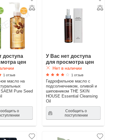
т доступа
У Вас нет доступа
смотра цен
для просмотра цен
аличии
Нет в наличии
1 отзыв
1 отзыв
ное масло на
Гидрофильное масло с
атуральных
подсолнечником, оливой и
 SAEM Pure Seed
шиповником THE SKIN
il
HOUSE Essential Cleansing
Oil
ообщить о
Сообщить о
оступлении
поступлении