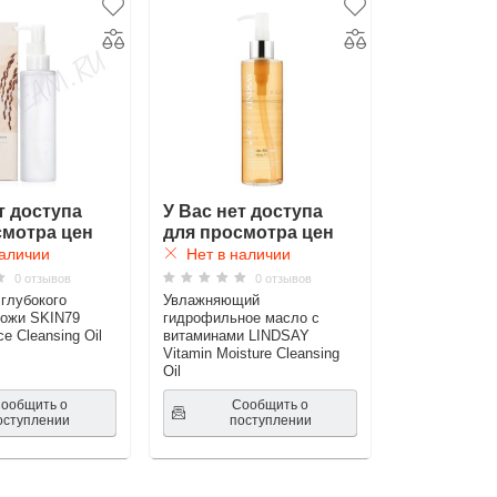
т доступа
У Вас нет доступа
смотра цен
для просмотра цен
аличии
Нет в наличии
0 отзывов
0 отзывов
глубокого
Увлажняющий
кожи SKIN79
гидрофильное масло с
ce Cleansing Oil
витаминами LINDSAY
Vitamin Moisture Cleansing
Oil
ообщить о
Сообщить о
оступлении
поступлении