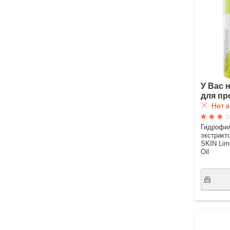
У Вас 
для пр
Нет в
Гидрофил
экстрак
SKIN Lim
Oil