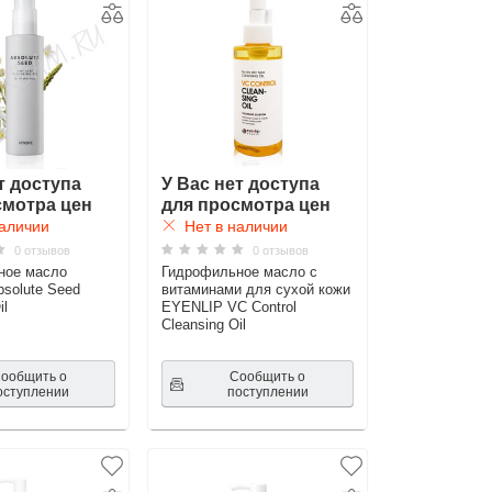
т доступа
У Вас нет доступа
смотра цен
для просмотра цен
аличии
Нет в наличии
0 отзывов
0 отзывов
ное масло
Гидрофильное масло с
solute Seed
витаминами для сухой кожи
il
EYENLIP VC Control
Cleansing Oil
ообщить о
Сообщить о
оступлении
поступлении