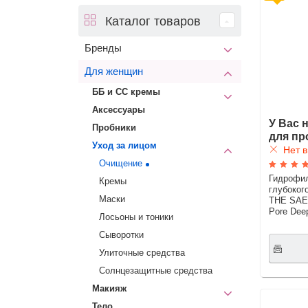
Каталог товаров
Бренды
Для женщин
ББ и СС кремы
Аксессуары
У Вас 
Пробники
для пр
Уход за лицом
Нет в
Очищение
Гидрофи
Кремы
глубоког
Маски
THE SAEM
Pore Deep
Лосьоны и тоники
Сыворотки
Улиточные средства
Солнцезащитные средства
Макияж
Тело