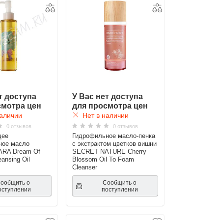
т доступа
У Вас нет доступа
смотра цен
для просмотра цен
аличии
Нет в наличии
0 отзывов
0 отзывов
щее
Гидрофильное масло-пенка
ное масло
с экстрактом цветков вишни
RA Dream Of
SECRET NATURE Cherry
eansing Oil
Blossom Oil To Foam
Cleanser
ообщить о
Сообщить о
оступлении
поступлении