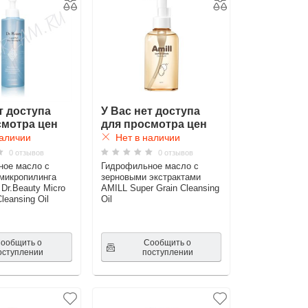
т доступа
У Вас нет доступа
смотра цен
для просмотра цен
аличии
Нет в наличии
0 отзывов
0 отзывов
ное масло с
Гидрофильное масло с
микропилинга
зерновыми экстрактами
r.Beauty Micro
AMILL Super Grain Cleansing
leansing Oil
Oil
ообщить о
Сообщить о
оступлении
поступлении