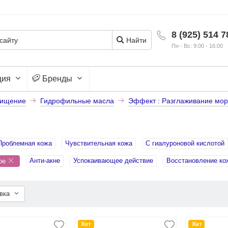
8 (925) 514 7
Найти
Пн - Вс: 9:00 - 16:00
ция
Бренды
ищение
Гидрофильные масла
Эффект : Разглаживание мор
Проблемная кожа
Чувствительная кожа
С гиалуроновой кислотой
Анти-акне
Успокаивающее действие
Восстановление ко
ное
овка
Хит
Хит