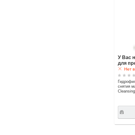
У Вас 
для пр
Нет в
Гидрофи
снятия м
Cleansing