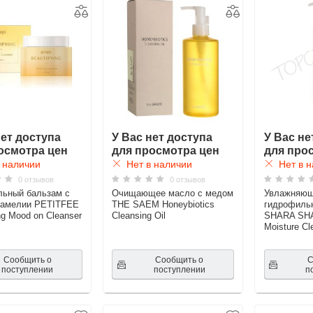
нет доступа
У Вас нет доступа
У Вас не
осмотра цен
для просмотра цен
для про
 наличии
Нет в наличии
Нет в н
0 отзывов
0 отзывов
ьный бальзам с
Очищающее масло с медом
Увлажняю
камелии PETITFEE
THE SAEM Honeybiotics
гидрофиль
ng Mood on Cleanser
Cleansing Oil
SHARA SHA
Moisture Cl
Сообщить о
Сообщить о
С
поступлении
поступлении
п