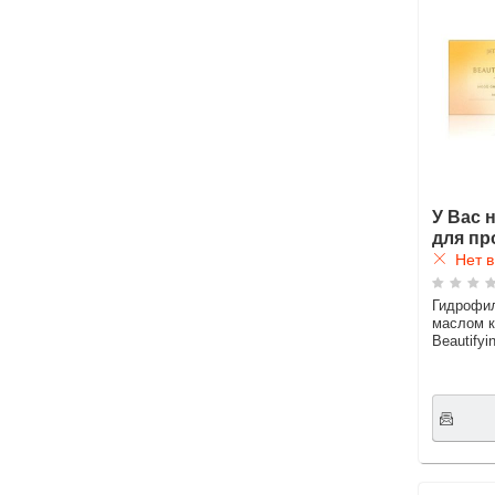
У Вас 
для пр
Нет в
Гидрофил
маслом 
Beautifyi