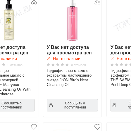
нет доступа
У Вас нет доступа
У Вас не
осмотра цен
для просмотра цен
для про
 наличии
Нет в наличии
Нет в н
0 отзывов
0 отзывов
ющее
Гидрофильное масло с
Гидрофиль
ьное масло с
экстрактом ласточкиного
эффектом 
 вечерней
гнезда J:ON Bird's Nest
THE SAEM D
E Marryeco
Cleansing Oil
Peel Deep C
Cleansing Oil With
Primrose
Сообщить о
Сообщить о
С
поступлении
поступлении
п