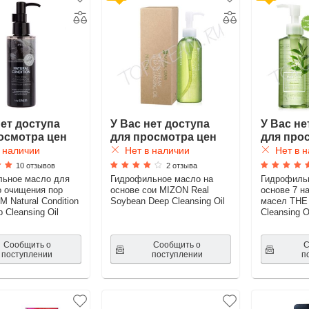
нет доступа
У Вас нет доступа
У Вас не
осмотра цен
для просмотра цен
для про
 наличии
Нет в наличии
Нет в н
10 отзывов
2 отзыва
льное масло для
Гидрофильное масло на
Гидрофиль
о очищения пор
основе сои MIZON Real
основе 7 н
 Natural Condition
Soybean Deep Cleansing Oil
масел THE
 Cleansing Oil
Cleansing O
Сообщить о
Сообщить о
С
поступлении
поступлении
п