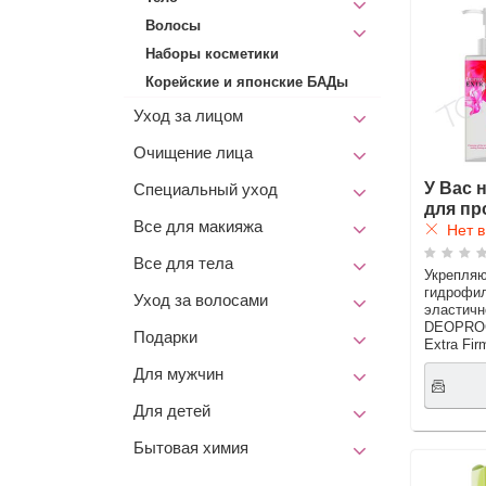
Волосы
Наборы косметики
Корейские и японские БАДы
Уход за лицом
Очищение лица
У Вас 
Специальный уход
для пр
Все для макияжа
Нет в
Все для тела
Укрепля
гидрофил
Уход за волосами
эластичн
DEOPROCE
Подарки
Extra Fir
Для мужчин
Для детей
Бытовая химия