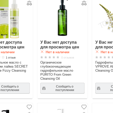
нет доступа
У Вас нет доступа
У Вас не
осмотра цен
для просмотра цен
для про
 наличии
Нет в наличии
Нет в н
1 отзыв
0 отзывов
ьное масло с
Органическое
Гидрофиль
том лайма SECRET
глубокоочищающее
VPROVE Ab
e Fizzy Cleansing
гидрофильное масло
Cleansing O
PURITO From Green
Cleansing Oil
Сообщить о
Сообщить о
С
поступлении
поступлении
п