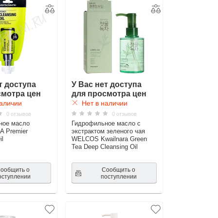
т доступа
У Вас нет доступа
смотра цен
для просмотра цен
аличии
Нет в наличии
0 отзывов
0 отзывов
ное масло
Гидрофильное масло с
 Premier
экстрактом зеленого чая
il
WELCOS Kwailnara Green
Tea Deep Cleansing Oil
ообщить о
Сообщить о
оступлении
поступлении