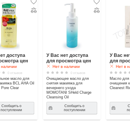
нет доступа
У Вас нет доступа
У Вас не
осмотра цен
для просмотра цен
для про
 наличии
Нет в наличии
Нет в н
0 отзывов
0 отзывов
льное масло для
Очищающее масло для
Масло для 
акияжа BCL AHA Oil
снятия макияжа для
очищения 
 Pore Clear
вечернего ухода
Cleanest Ri
MOMOTANI SHeld Charge
Cleansing Oil
Сообщить о
Сообщить о
С
поступлении
поступлении
п