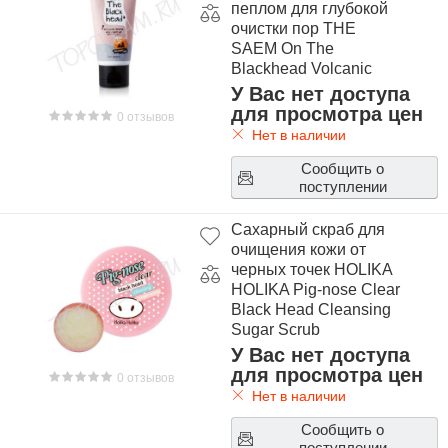
пеплом для глубокой
очистки пор THE
SAEM On The
Blackhead Volcanic
Steam Gel Cleaner
У Вас нет доступа
для просмотра цен
0 отзывов
Нет в наличии
Сообщить о
поступлении
Сахарный скраб для
очищения кожи от
черных точек HOLIKA
HOLIKA Pig-nose Clear
Black Head Cleansing
Sugar Scrub
У Вас нет доступа
для просмотра цен
0 отзывов
Нет в наличии
Сообщить о
поступлении