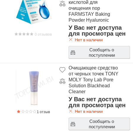
кислотой для
очищения пор
FARMSTAY Baking
Powder Hyaluronic
Acid Pore Scrub
У Вас нет доступа
для просмотра цен
0 отзывов
Нет в наличии
Сообщить о
поступлении
Очищающее средство
от черных точек TONY
MOLY Tony Lab Pore
Solution Blackhead
Cleaner
У Вас нет доступа
для просмотра цен
Нет в наличии
1 отзыв
Сообщить о
поступлении