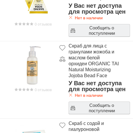
У Вас нет доступа
для просмотра цен
Нет в наличии
0 отзывов
Сообщить о
поступлении
Скраб для лица с
гранулами жожоба и
маслом белой
орхидеи ORGANIC TAI
Natural Moisturizing
Jojoba Bead Face
Scrub White Orchid
У Вас нет доступа
для просмотра цен
0 отзывов
Нет в наличии
Сообщить о
поступлении
Скраб с содой и
гиалуроновой