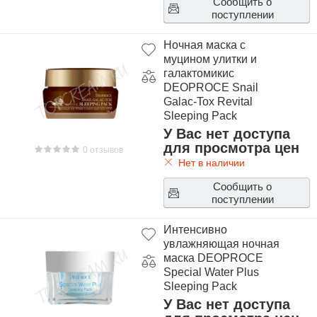
Сообщить о
поступлении
Ночная маска с
муцином улитки и
галактомикис
DEOPROCE Snail
Galac-Tox Revital
Sleeping Pack
У Вас нет доступа
для просмотра цен
0 отзывов
Нет в наличии
Сообщить о
поступлении
Интенсивно
увлажняющая ночная
маска DEOPROCE
Special Water Plus
Sleeping Pack
У Вас нет доступа