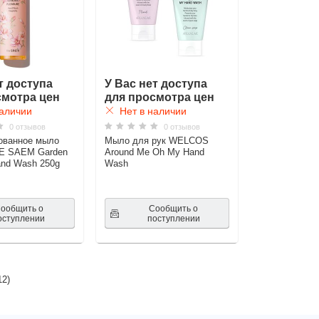
т доступа
У Вас нет доступа
смотра цен
для просмотра цен
аличии
Нет в наличии
0 отзывов
0 отзывов
ванное мыло
Мыло для рук WELCOS
HE SAEM Garden
Around Me Oh My Hand
and Wash 250g
Wash
ообщить о
Сообщить о
оступлении
поступлении
12
)