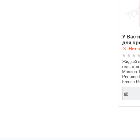
У Вас 
для пр
Нет в
Жидкий а
гель для
Малина 
Perfumed
French R