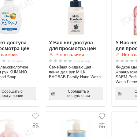
нет доступа
У Вас нет доступа
У Вас не
осмотра цен
для просмотра цен
для про
 наличии
Нет в наличии
Нет в н
0 отзывов
0 отзывов
лабокислотное
Семейная очищающая
Жидкое мы
я рук KUMANO
пенка для рук MILK
Французск
and Soap
BAOBAB Family Hand Wash
SAEM Perf
Wash Frenc
Сообщить о
Сообщить о
С
поступлении
поступлении
п