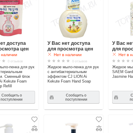
нет доступа
У Вас нет доступа
У Вас не
осмотра цен
для просмотра цен
для про
 наличии
Нет в наличии
Нет в н
0 отзывов
0 отзывов
ыло-пенка для рук
Жидкое мыло-пенка для рук
Жидкое мы
ктериальным
с антибактериальным
SAEM Garde
м. Сменный блок
эффектом CJ LION Ai
Jasmine H
Ai Kekute Foam
Kekute Foam Hand Soap
 Refill
Сообщить о
Сообщить о
С
поступлении
поступлении
п