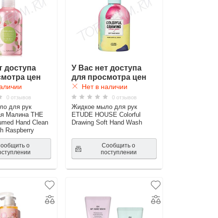
т доступа
У Вас нет доступа
смотра цен
для просмотра цен
аличии
Нет в наличии
0 отзывов
0 отзывов
ло для рук
Жидкое мыло для рук
ая Малина THE
ETUDE HOUSE Colorful
umed Hand Clean
Drawing Soft Hand Wash
h Raspberry
ообщить о
Сообщить о
оступлении
поступлении