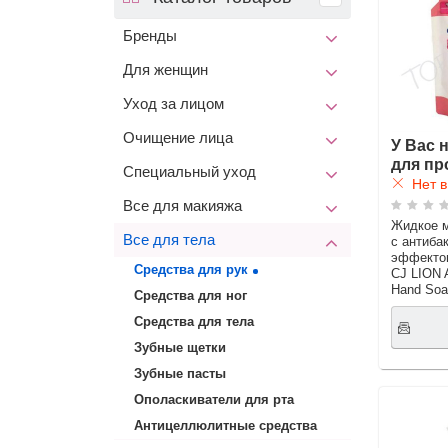
Бренды
Для женщин
Уход за лицом
Очищение лица
У Вас 
для пр
Специальный уход
Нет в
Все для макияжа
Жидкое м
Все для тела
с антиба
эффекто
Средства для рук
CJ LION 
Hand Soap
Средства для ног
Средства для тела
Зубные щетки
Зубные пасты
Ополаскиватели для рта
Антицеллюлитные средства