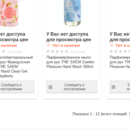
нет доступа
У Вас нет доступа
У Вас не
осмотра цен
для просмотра цен
для про
 наличии
Нет в наличии
Нет в н
0 отзывов
0 отзывов
нтибактериальный
Парфюмированное мыло
Парфюмиро
 рук Французская
для рук THE SAEM Garden
для рук T
THE SAEM
Pleasure Hand Wash 300ml
Pleasure H
 Hand Clean Gel
aspberry
Сообщить о
Сообщить о
С
поступлении
поступлении
п
Показано
1
-
12
(всего позиций: