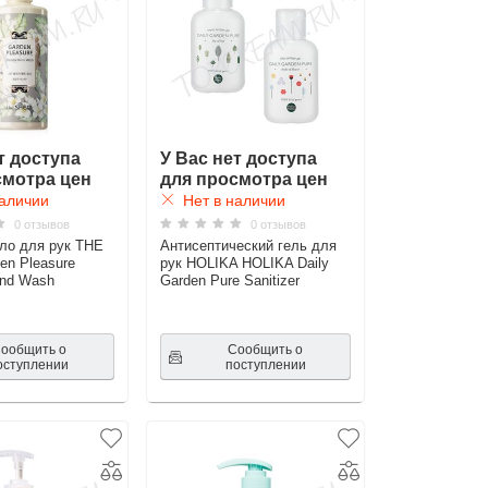
т доступа
У Вас нет доступа
смотра цен
для просмотра цен
аличии
Нет в наличии
0 отзывов
0 отзывов
ло для рук THE
Антисептический гель для
n Pleasure
рук HOLIKA HOLIKA Daily
and Wash
Garden Pure Sanitizer
ообщить о
Сообщить о
оступлении
поступлении