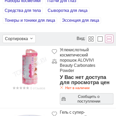
Наборы косметики
Патчи для глаз
Средства для тела
Сыворотка для лица
Тонеры и тоники для лица
Эссенция для лица
Вид:
Сортировка
Углекислотный
косметический
порошок ALOVIVI
Beauty Carbonates
Powder
У Вас нет доступа
для просмотра цен
Нет в наличии
0 отзывов
Сообщить о
поступлении
Гель с супер-