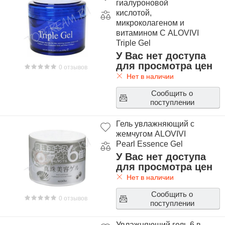
гиалуроновой
кислотой,
микроколагеном и
витамином С ALOVIVI
Triple Gel
У Вас нет доступа
для просмотра цен
0 отзывов
Нет в наличии
Сообщить о
поступлении
Гель увлажняющий с
жемчугом ALOVIVI
Pearl Essence Gel
У Вас нет доступа
для просмотра цен
Нет в наличии
Сообщить о
0 отзывов
поступлении
Увлажняющий гель 6 в