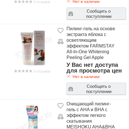
Нет в наличии
0 отзывов
Сообщить о
поступлении
Пилинг-гель на основе
экстракта яблока с
осветляющим
эффектом FARMSTAY
All-In-One Whitening
Peeling Gel Apple
У Вас нет доступа
для просмотра цен
0 отзывов
Нет в наличии
Сообщить о
поступлении
Очищающий пилинг-
гель с AHA и BHA с
эффектом легкого
скатывания
MEISHOKU AHA&BHA