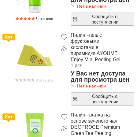
Нет в наличии
Сообщить о
5 отзывов
поступлении
Пилинг-гель с
Хит
фруктовыми
кислотами в
пирамидке AYOUME
Enjoy Mini Peeling Gel
1 pcs
У Вас нет доступа
для просмотра цен
0 отзывов
Нет в наличии
Сообщить о
поступлении
Пилинг-скатка на
Хит
основе зеленого чая
DEOPROCE Premium
Green Tea Peeling