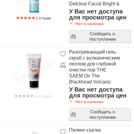
Detclear Facial Bright &
Peel Peeling Jelly
У Вас нет доступа
для просмотра цен
2 отзыва
Нет в наличии
Сообщить о
поступлении
Разогревающий гель-
скраб с вулканическим
пеплом для глубокой
очистки пор THE
SAEM On The
Blackhead Volcanic
Steam Gel Cleaner
У Вас нет доступа
для просмотра цен
0 отзывов
Нет в наличии
Сообщить о
поступлении
Пилинг-скатка