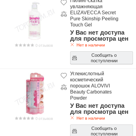
Пилинг-скатка
увлажняющая
ELIZAVECCA Secret
Pure Skinship Peeling
Touch Gel
У Вас нет доступа
для просмотра цен
Нет в наличии
0 отзывов
Сообщить о
поступлении
Углекислотный
косметический
порошок ALOVIVI
Beauty Carbonates
Powder
У Вас нет доступа
для просмотра цен
Нет в наличии
0 отзывов
Сообщить о
поступлении