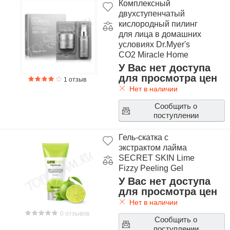
Комплексный
двухступенчатый
кислородный пилинг
для лица в домашних
условиях Dr.Myer's
CO2 Miracle Home
Peeling
У Вас нет доступа
для просмотра цен
1 отзыв
Нет в наличии
Сообщить о
поступлении
Гель-скатка с
экстрактом лайма
SECRET SKIN Lime
Fizzy Peeling Gel
У Вас нет доступа
для просмотра цен
Нет в наличии
0 отзывов
Сообщить о
поступлении