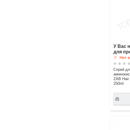
У Вас 
для пр
Нет в
Спрей дл
аминокис
ZAB Hair
250ml