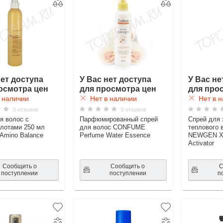
нет доступа
У Вас нет доступа
У Вас не
осмотра цен
для просмотра цен
для про
 наличии
Нет в наличии
Нет в н
0 отзывов
0 отзывов
я волос с
Парфюмированный спрей
Спрей для 
лотами 250 мл
для волос CONFUME
теплового 
 Amino Balance
Perfume Water Essence
NEWGEN Xe
Activator
Сообщить о
Сообщить о
С
поступлении
поступлении
п