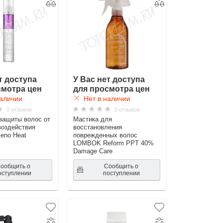
т доступа
У Вас нет доступа
смотра цен
для просмотра цен
аличии
Нет в наличии
0 отзывов
0 отзывов
защиты волос от
Мастика для
воздействия
восстановления
no Heat
поврежденных волос
LOMBOK Reform PPT 40%
Damage Care
ообщить о
Сообщить о
оступлении
поступлении