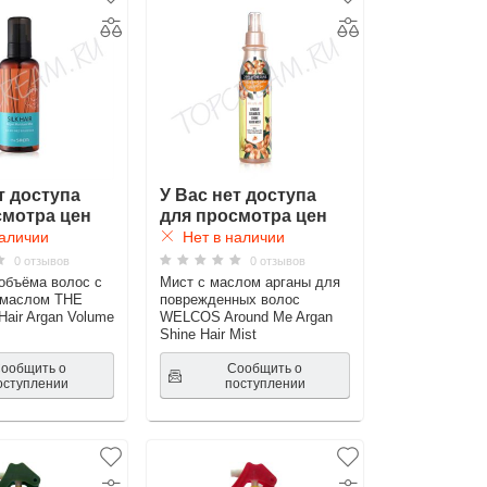
т доступа
У Вас нет доступа
смотра цен
для просмотра цен
аличии
Нет в наличии
0 отзывов
0 отзывов
объёма волос с
Мист с маслом арганы для
 маслом THE
поврежденных волос
Hair Argan Volume
WELCOS Around Me Argan
Shine Hair Mist
ообщить о
Сообщить о
оступлении
поступлении