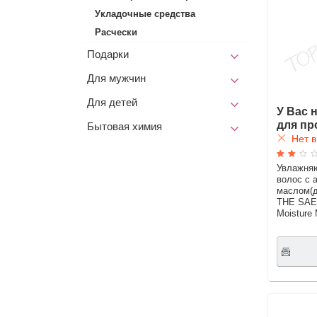
Укладочные средства
Расчески
Подарки
Для мужчин
Для детей
У Вас 
для пр
Бытовая химия
Нет в
Увлажня
волос с 
маслом(д
THE SAEM
Moisture 