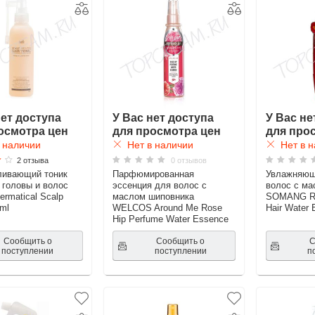
нет доступа
У Вас нет доступа
У Вас не
осмотра цен
для просмотра цен
для про
 наличии
Нет в наличии
Нет в н
2 отзыва
0 отзывов
ливающий тоник
Парфюмированная
Увлажняющ
 головы и волос
эссенция для волос с
волос с ма
rmatical Scalp
маслом шиповника
SOMANG Red
0ml
WELCOS Around Me Rose
Hair Water
Hip Perfume Water Essence
Сообщить о
Сообщить о
С
поступлении
поступлении
п