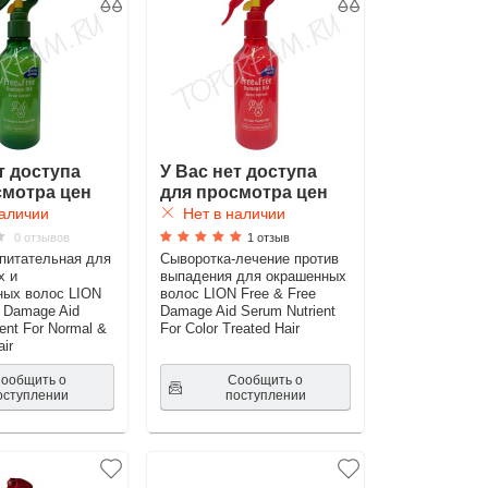
т доступа
У Вас нет доступа
смотра цен
для просмотра цен
аличии
Нет в наличии
0 отзывов
1 отзыв
питательная для
Сыворотка-лечение против
х и
выпадения для окрашенных
ных волос LION
волос LION Free & Free
e Damage Aid
Damage Aid Serum Nutrient
ent For Normal &
For Color Treated Hair
ir
ообщить о
Сообщить о
оступлении
поступлении