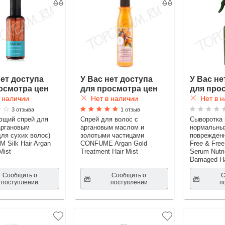
нет доступа
У Вас нет доступа
У Вас не
осмотра цен
для просмотра цен
для про
 наличии
Нет в наличии
Нет в н
3 отзыва
1 отзыв
ющий спрей для
Спрей для волос с
Сыворотка 
аргановым
аргановым маслом и
нормальны
ля сухих волос)
золотыми частицами
поврежден
 Silk Hair Argan
CONFUME Argan Gold
Free & Fre
Mist
Treatment Hair Mist
Serum Nutri
Damaged Ha
Сообщить о
Сообщить о
С
поступлении
поступлении
п