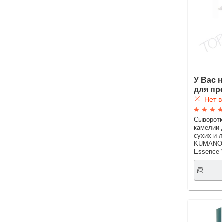
У Вас 
для пр
Нет в
Сыворотк
камелии 
сухих и 
KUMANO S
Essence 