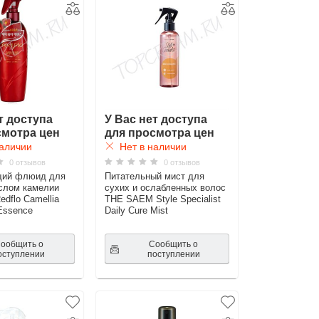
т доступа
У Вас нет доступа
смотра цен
для просмотра цен
аличии
Нет в наличии
0 отзывов
0 отзывов
ий флюид для
Питательный мист для
слом камелии
сухих и ослабленных волос
flo Camellia
THE SAEM Style Specialist
 Essence
Daily Cure Mist
ообщить о
Сообщить о
оступлении
поступлении