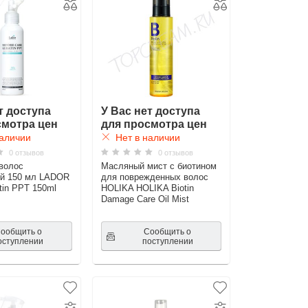
т доступа
У Вас нет доступа
смотра цен
для просмотра цен
аличии
Нет в наличии
0 отзывов
0 отзывов
волос
Масляный мист с биотином
ый 150 мл LADOR
для поврежденных волос
tin PPT 150ml
HOLIKA HOLIKA Biotin
Damage Care Oil Mist
ообщить о
Сообщить о
оступлении
поступлении