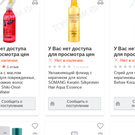
нет доступа
У Вас нет доступа
У Вас не
осмотра цен
для просмотра цен
для про
 наличии
Нет в наличии
Нет в н
1 отзыв
0 отзывов
а с маслом
Увлажняющий флюид с
Спрей для 
для поврежденных,
кератином для волос
кератинов
ломких волос
SOMANG Keratin Silkprotein
Before Kera
hiki-Oriori
Hair Aqua Essence
Water
Сообщить о
Сообщить о
С
поступлении
поступлении
п