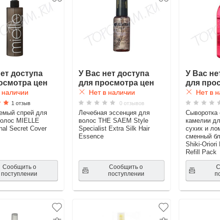
нет доступа
У Вас нет доступа
У Вас не
осмотра цен
для просмотра цен
для про
 наличии
Нет в наличии
Нет в н
1 отзыв
0 отзывов
емый спрей для
Лечебная эссенция для
Сыворотка
волос MIELLE
волос THE SAEM Style
камелии дл
nal Secret Cover
Specialist Extra Silk Hair
сухих и ло
Essence
сменный б
Shiki-Orior
Refill Pack
Сообщить о
Сообщить о
С
поступлении
поступлении
п