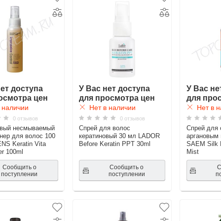
нет доступа
У Вас нет доступа
У Вас не
осмотра цен
для просмотра цен
для про
 наличии
Нет в наличии
Нет в н
0 отзывов
0 отзывов
овый несмываемый
Спрей для волос
Спрей для 
нер для волос 100
кератиновый 30 мл LADOR
аргановым
S Keratin Vita
Before Keratin PPT 30ml
SAEM Silk 
er 100ml
Mist
Сообщить о
Сообщить о
С
поступлении
поступлении
п