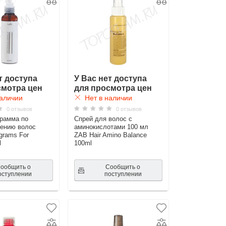
т доступа
У Вас нет доступа
смотра цен
для просмотра цен
аличии
Нет в наличии
0 отзывов
0 отзывов
рамма по
Спрей для волос с
лению волос
аминокислотами 100 мл
grams For
ZAB Hair Amino Balance
l
100ml
ообщить о
Сообщить о
оступлении
поступлении