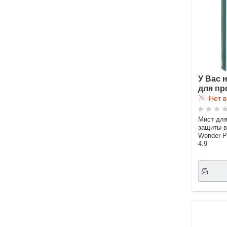
У Вас 
для пр
Нет в
Мист для
защиты 
Wonder Pi
4.9