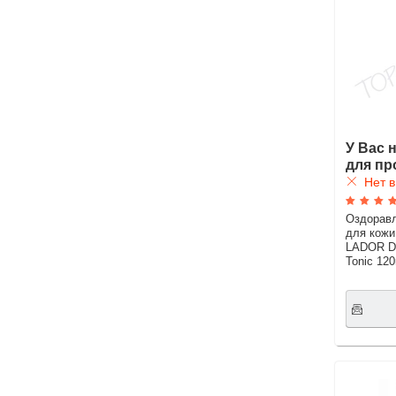
У Вас 
для пр
Нет в
Оздорав
для кожи
LADOR De
Tonic 12