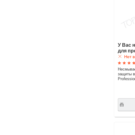
У Вас 
для пр
Нет в
Несмыва
защиты 
Professio