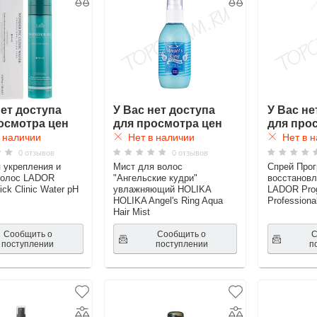
нет доступа
У Вас нет доступа
У Вас не
осмотра цен
для просмотра цен
для про
 наличии
Нет в наличии
Нет в н
0 отзывов
0 отзывов
 укрепления и
Мист для волос
Спрей Прог
волос LADOR
"Ангельские кудри"
восстанов
ck Clinic Water pH
увлажняющий HOLIKA
LADOR Pro
HOLIKA Angel's Ring Aqua
Professiona
Hair Mist
Сообщить о
Сообщить о
С
поступлении
поступлении
п