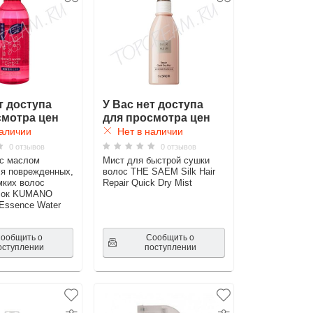
т доступа
У Вас нет доступа
смотра цен
для просмотра цен
аличии
Нет в наличии
0 отзывов
0 отзывов
 с маслом
Мист для быстрой сушки
я поврежденных,
волос THE SAEM Silk Hair
мких волос
Repair Quick Dry Mist
лок KUMANO
i Essence Water
ообщить о
Сообщить о
оступлении
поступлении