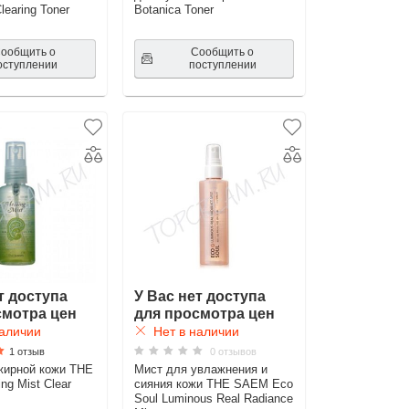
learing Toner
Botanica Toner
ообщить о
Сообщить о
оступлении
поступлении
т доступа
У Вас нет доступа
смотра цен
для просмотра цен
аличии
Нет в наличии
1 отзыв
0 отзывов
жирной кожи THE
Мист для увлажнения и
ng Mist Clear
сияния кожи THE SAEM Eco
Soul Luminous Real Radiance