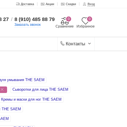
Доставка
Акции
Скидки
Вход
8 27
/
8 (910) 485 88 79
0
0
Заказать звонок
Сравнение
Избранное
Контакты
 для умывания THE SAEM
Сыворотки для лица THE SAEM
M
Кремы и маски для ног THE SAEM
с THE SAEM
 SAEM