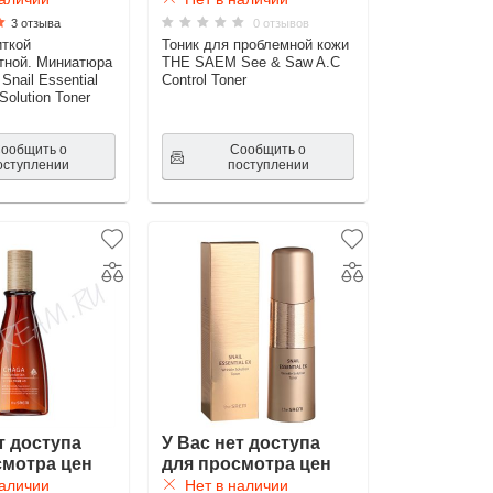
3 отзыва
0 отзывов
иткой
Тоник для проблемной кожи
тной. Миниатюра
THE SAEM See & Saw A.C
nail Essential
Control Toner
Solution Toner
ообщить о
Сообщить о
оступлении
поступлении
т доступа
У Вас нет доступа
смотра цен
для просмотра цен
аличии
Нет в наличии