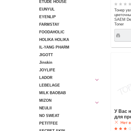
ETUDE HOUSE
EUNYUL
Тонер у
цветочн
EYENLIP
SAEM Dew
Toner
FARMSTAY
FOODAHOLIC
HOLIKA HOLIKA
IL-YANG PHARM
JIGOTT
Jinskin
JOYLIFE
LADOR
LEBELAGE
MILK BAOBAB
MIZON
NEULII
У Вас 
NO SWEAT
для пр
Нет в
PETITFEE
SECRET SKIN