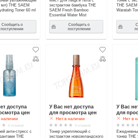
ьный увлажняющий
Мист для лица и тела с
Тоник с эк
0 мл) THE SAEM
экстрактом бамбука THE
THE SAEM 
ydrating Toner 60 ml
SAEM Fresh Bamboo
Waratah To
Essential Water Mist
Сообщить о
Сообщить о
С
поступлении
поступлении
п
нет доступа
У Вас нет доступа
У Вас не
осмотра цен
для просмотра цен
для про
 наличии
Нет в наличии
Нет в н
0 отзывов
0 отзывов
рей анти-стресс с
Тонер укрепляющий с
Ежедневны
дантами THE
экстрактом новозеландского
тонер THE 