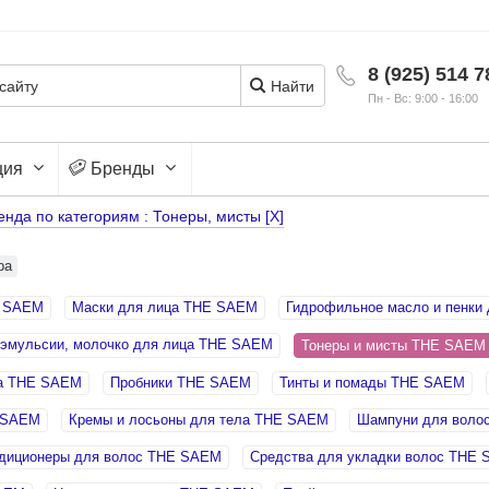
8 (925) 514 7
Найти
Пн - Вс: 9:00 - 16:00
ция
Бренды
енда по категориям : Тонеры, мисты [X]
ра
E SAEM
Маски для лица THE SAEM
Гидрофильное масло и пенки
 эмульсии, молочко для лица THE SAEM
Тонеры и мисты THE SAE
а THE SAEM
Пробники THE SAEM
Тинты и помады THE SAEM
E SAEM
Кремы и лосьоны для тела THE SAEM
Шампуни для воло
диционеры для волос THE SAEM
Средства для укладки волос THE