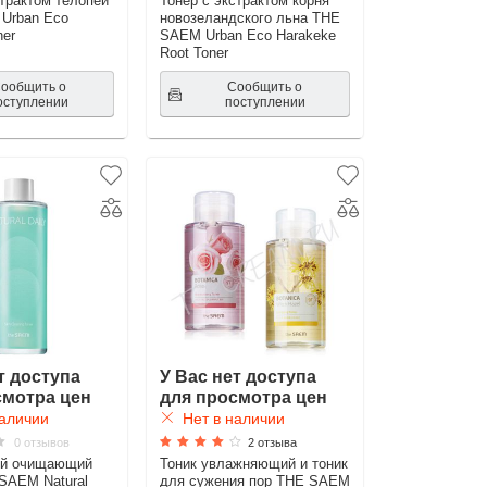
страктом телопеи
Тонер с экстрактом корня
Urban Eco
новозеландского льна THE
ner
SAEM Urban Eco Harakeke
Root Toner
ообщить о
Сообщить о
оступлении
поступлении
т доступа
У Вас нет доступа
смотра цен
для просмотра цен
аличии
Нет в наличии
0 отзывов
2 отзыва
й очищающий
Тоник увлажняющий и тоник
SAEM Natural
для сужения пор THE SAEM