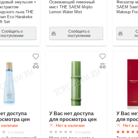
одовый эмульсия +
Освежающий лимонный
Фискатор 
экстрактом
мист THE SAEM Mojito
SAEM Saemm
ндского льна THE
Lemon Water Mist
Makeup Fix
an Eco Harakeke
ft Set
Сообщить о
Сообщить о
С
поступлении
поступлении
п
нет доступа
У Вас нет доступа
У Вас не
осмотра цен
для просмотра цен
для про
 наличии
Нет в наличии
Нет в н
0 отзывов
0 отзывов