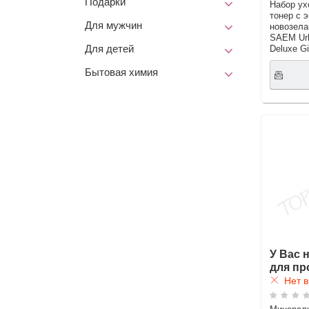
Подарки
Набор ух
тонер с 
Для мужчин
новозела
SAEM Urb
Deluxe Gi
Для детей
Бытовая химия
У Вас 
для пр
Нет в