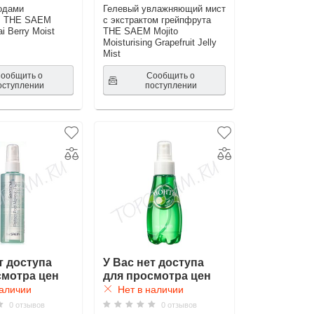
годами
Гелевый увлажняющий мист
" THE SAEM
с экстрактом грейпфрута
i Berry Moist
THE SAEM Mojito
Moisturising Grapefruit Jelly
Mist
ообщить о
Сообщить о
оступлении
поступлении
т доступа
У Вас нет доступа
смотра цен
для просмотра цен
аличии
Нет в наличии
0 отзывов
0 отзывов