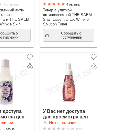
0 отзывов
4 отзыва
ванный анти-
Тонер с улиткой
 тоник с
антивозрастной THE SAEM
м чаги THE SAEM
Snail Essential EX Wrinkle
Wrinkle Skin
Solution Toner
ообщить о
Сообщить о
оступлении
поступлении
т доступа
У Вас нет доступа
смотра цен
для просмотра цен
аличии
Нет в наличии
1 отзыв
0 отзывов