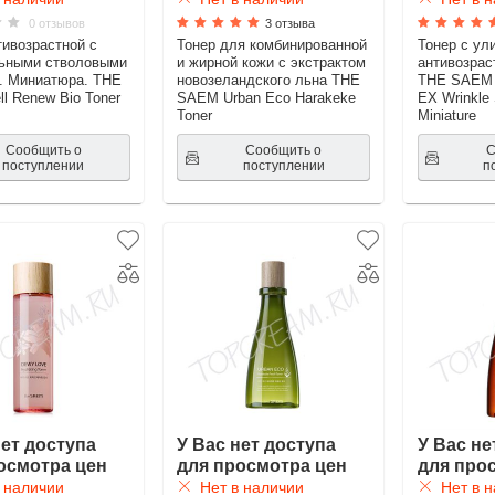
0 отзывов
3 отзыва
тивозрастной с
Тонер для комбинированной
Тонер с ул
льными стволовыми
и жирной кожи с экстрактом
антивозрас
. Миниатюра. THE
новозеландского льна THE
THE SAEM S
l Renew Bio Toner
SAEM Urban Eco Harakeke
EX Wrinkle 
Toner
Miniature
Сообщить о
Сообщить о
С
поступлении
поступлении
п
нет доступа
У Вас нет доступа
У Вас не
осмотра цен
для просмотра цен
для про
 наличии
Нет в наличии
Нет в н