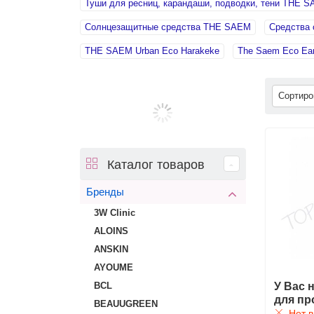
Туши для ресниц, карандаши, подводки, тени THE 
Солнцезащитные средства THE SAEM
Средства 
THE SAEM Urban Eco Harakeke
The Saem Eco Ear
Сортир
Каталог товаров
Бренды
3W Clinic
ALOINS
ANSKIN
AYOUME
У Вас 
BCL
для пр
BEAUUGREEN
Нет в