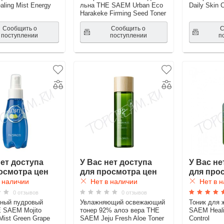
ling Mist Energy
льна THE SAEM Urban Eco
Daily Skin C
Harakeke Firming Seed Toner
Сообщить о
Сообщить о
С
поступлении
поступлении
п
нет доступа
У Вас нет доступа
У Вас не
осмотра цен
для просмотра цен
для про
 наличии
Нет в наличии
Нет в н
0 отзывов
0 отзывов
ный пудровый
Увлажняющий освежающий
Тоник для 
 SAEM Mojito
тонер 92% алоэ вера THE
SAEM Heali
Mist Green Grape
SAEM Jeju Fresh Aloe Toner
Control