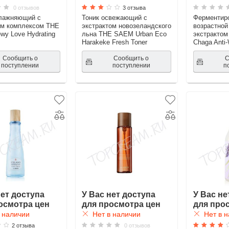
0 отзывов
3 отзыва
влажняющий с
Тоник освежающий с
Ферментиро
ым комплексом THE
экстрактом новозеландского
возрастной
y Love Hydrating
льна THE SAEM Urban Eco
экстракто
Harakeke Fresh Toner
Chaga Anti-
Сообщить о
Сообщить о
С
поступлении
поступлении
п
нет доступа
У Вас нет доступа
У Вас не
осмотра цен
для просмотра цен
для про
 наличии
Нет в наличии
Нет в н
2 отзыва
0 отзывов