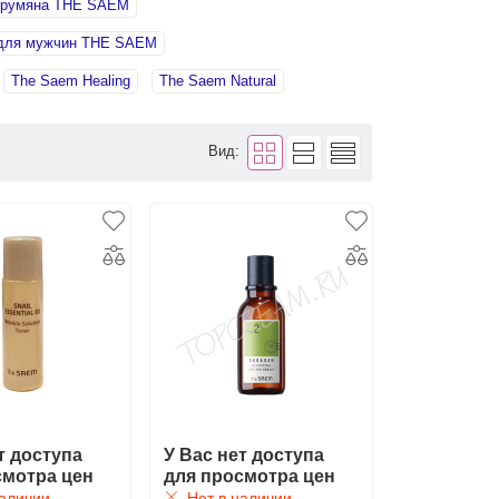
, румяна THE SAEM
 для мужчин THE SAEM
The Saem Healing
The Saem Natural
Вид:
т доступа
У Вас нет доступа
смотра цен
для просмотра цен
аличии
Нет в наличии