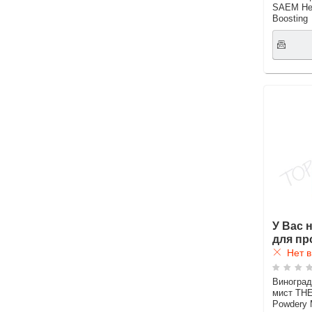
SAEM Hea
Boosting
У Вас 
для пр
Нет в
Виноград
мист THE
Powdery 