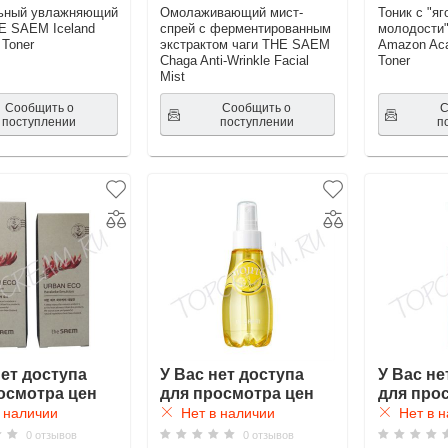
ьный увлажняющий
Омолаживающий мист-
Тоник с "я
E SAEM Iceland
спрей с ферментированным
молодости
 Toner
экстрактом чаги THE SAEM
Amazon Aca
Chaga Anti-Wrinkle Facial
Toner
Mist
Сообщить о
Сообщить о
С
поступлении
поступлении
п
нет доступа
У Вас нет доступа
У Вас не
осмотра цен
для просмотра цен
для про
 наличии
Нет в наличии
Нет в н
0 отзывов
0 отзывов