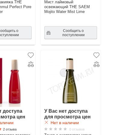
макияжа THE
Мист лаймовый
ul Perfect Pore
освежающий THE SAEM
er
Mojito Water Mist Lime
ообщить о
Сообщить о
оступлении
поступлении
т доступа
У Вас нет доступа
смотра цен
для просмотра цен
аличии
Нет в наличии
2 отзыва
0 отзывов