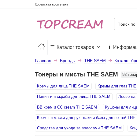
Корейская косметика
Каталог товаров
Информа
Главная
Бренды
THE SAEM
Каталог бр
Тонеры и мисты THE SAEM
92 това
Кремы для лица THE SAEM
Кремы для глаз TH
Пилинги и скрабы для лица THE SAEM
Лосьоны,
BB крем и СС cream THE SAEM
Кушоны для лиц
Кремы и маски для рук, лаки и базы для ногтей TH
Средства для ухода за волосами THE SAEM
Кон