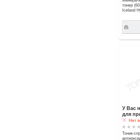
Минерал
тонер (6
Iceland H
У Вас 
для пр
Нет в
Тоник-сп
антиокси