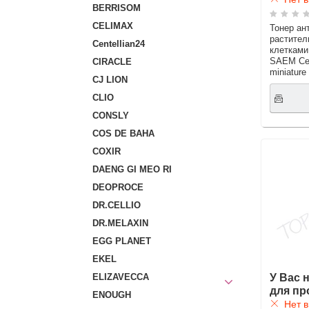
BERRISOM
CELIMAX
Тонер ан
растите
Centellian24
клетками
SAEM Cel
CIRACLE
miniature
CJ LION
CLIO
CONSLY
COS DE BAHA
COXIR
DAENG GI MEO RI
DEOPROCE
DR.CELLIO
DR.MELAXIN
EGG PLANET
EKEL
У Вас 
ELIZAVECCA
для пр
ENOUGH
Нет в