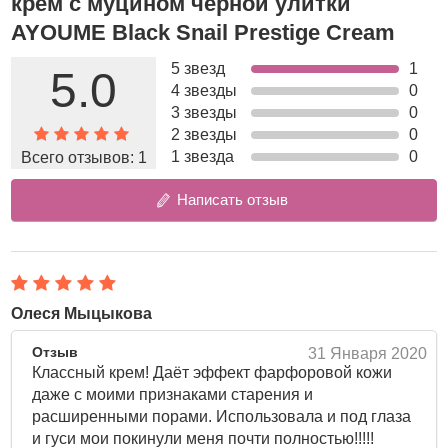
крем с муцином черной улитки
зрелой.
AYOUME Black Snail Prestige Cream
Муцин черной иберийской улитки
обладает мощными
оздоравливающими и омолаживающими свойствами, он
5 звезд
1
5.0
идеально воспринимается кожей, не вызывает
4 звезды
0
аллергических реакций. Муцин улитки помогает
3 звезды
0
справиться с различными воспалительными
2 звезды
0
процессами, нормализует работу сальных желез,
1 звезда
0
Всего отзывов:
1
устраняет покраснения и следу пост-акне, выравнивает
тон кожи.
Написать отзыв
Также крем содержит
ниацинамид
, который отвечает за
осветление пигментации и выравнивание тона кожи.
Пептидный комплекс
стимулирует синтез коллагена и
эластина, способствует разглаживанию морщин.
Экстракт центеллы азиатской, а также экстракты
Олеся Мыцыкова
базилика, аронии
и другие натуральные компоненты
Отзыв
31 Января 2020
оказывают противовоспалительное и заживляющее
Классный крем! Даёт эффект фарфоровой кожи
действие, ускоряют процессы регенерации, уменьшают
даже с моими признаками старения и
покраснения и раздражения, повышают упругость и
расширенными порами. Использовала и под глаза
эластичность кожи.
и гуси мои покинули меня почти полностью!!!!!