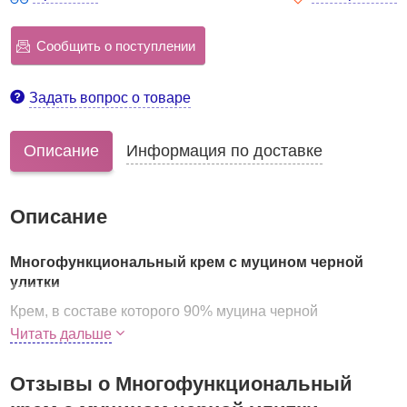
Сообщить о поступлении
Задать вопрос о товаре
Описание
Информация по доставке
Описание
Многофункциональный крем с муцином черной
улитки
Крем, в составе которого 90% муцина черной
иберийской улитки, является многофункциональным
Читать дальше
средством для ухода за кожей лица. Крем подходит для
сухой и чувствительной, для комбинированной и
Отзывы о Многофункциональный
склонной к излишней жирности, для проблемной и