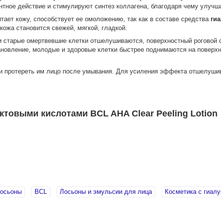
тное действие и стимулируют синтез коллагена, благодаря чему улучша
ает кожу, способствует ее омоложению, так как в составе средства
гиа
кожа становится свежей, мягкой, гладкой.
 старые омертвевшие клетки отшелушиваются, поверхностный роговой сл
тановление, молодые и здоровые клетки быстрее поднимаются на поверх
 и протереть им лицо после умывания. Для усиления эффекта отшелушив
овыми кислотами BCL AHA Clear Peeling Lotion
осьоны
BCL
Лосьоны и эмульсии для лица
Косметика с гиалу