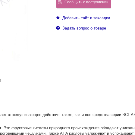
Сообщить о поступлении
Добавить сайт в закладки
Задать вопрос о товаре
е
ет отшелушивающее действие, также, как и все средства серии BCL A
т
. Эти фруктовые кислоты природного происхождения обладают уникальн
роговевшими чешуйками. Также AHA кислоты увлажняют и успокаивают 