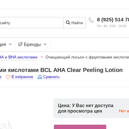
8 (925) 514 7
Найти
Пн - Вс: 9:00 - 16:00
ция
Бренды
НА и ВНА кислотами
Очищающий лосьон с фруктовыми кислотами
 кислотами BCL AHA Clear Peeling Lotion
в
В избранное
Сравнить
Цена: У Вас нет доступа
для просмотра цен
Нет 