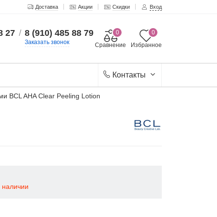
Доставка
Акции
Скидки
Вход
8 27
/
8 (910) 485 88 79
0
0
Заказать звонок
Сравнение
Избранное
Контакты
 BCL AHA Clear Peeling Lotion
в наличии