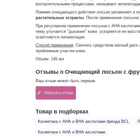
воспалительными процессами, оказывают антиоксидан
Помимо очищающего действия лосьон увлажняет и пит
растительные эстракты
. После применения лосьона 
При регулярном применении лосьона с AHA кислотами
чему улучается "дыхание" кожи, ускоряется ее восс
осветляется пигментация.
Способ применения
: Смочить средством ватный диск
проблемные участки кожи.
Объём: 145 мл
Отзывы о Очищающий лосьон с фрукт
Ваш отзыв может быть первым.
Написать отзыв
Товар в подборках
Косметика с АНА и ВНА кислотами бренда BCL
Л
Косметика с АНА и ВНА кислотами