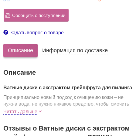
Сообщить о поступлении
Задать вопрос о товаре
Описание
Информация по доставке
Описание
Ватные диски с экстрактом грейпфрута для пилинга
Принципиально новый подход к очищению кожи – не
нужна вода, не нужно никакое средство, чтобы смочить
диск. Мягкий, нежный, круглый диск с двусторонней
Читать дальше
поверхностью сочетает в себе сразу несколько функций:
очищение кожи от повседневных загрязнений и
Отзывы о Ватные диски с экстрактом
косметики + отшелушивание ороговевших клеток кожи +