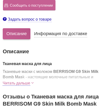
Сообщить о поступлении
Задать вопрос о товаре
Описание
Информация по доставке
Описание
Тканевая маска для лица
Тканевые маски с молоком
BERRISOM G9 Skin Milk
Bomb Mas
k - настоящие молочные питатльные и
увлажняющие бомбочки для лица. Серия масок
Читать дальше
содержит молочные протеины, аминокислоты и другие
увлажняющие компоненты. Ткань масок из микрофибры
Отзывы о Тканевая маска для лица
идеально прилегает к коже, подстраивается под изгибы
BERRISOM G9 Skin Milk Bomb Mask
лица, эссенция полностью впитывается в кожу,
поддерживает влагу в течение долгого времени.