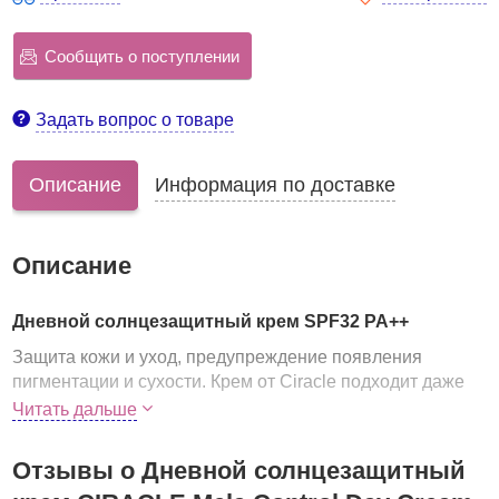
Сообщить о поступлении
Задать вопрос о товаре
Описание
Информация по доставке
Описание
Дневной солнцезащитный крем SPF32 PA++
Защита кожи и уход, предупреждение появления
пигментации и сухости. Крем от Ciracle подходит даже
для очень чувствительной кожи. Нанесение крема во
Читать дальше
время утреннего ухода
обеспечивает поддержание
оптимального уровня увлажненности кожи в
Отзывы о Дневной солнцезащитный
течение дня одновременно с надежной защитой от