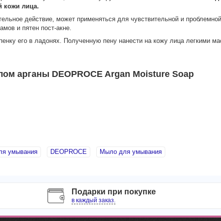
 кожи лица.
тельное действие, может применяться для чувствительной и проблемно
мов и пятен пост-акне.
пенку его в ладонях. Полученную пену нанести на кожу лица легкими 
ом арганы DEOPROCE Argan Moisture Soap
ля умывания
DEOPROCE
Мыло для умывания
Подарки при покупке
в каждый заказ.