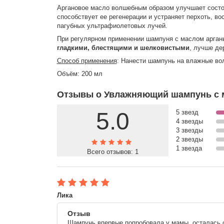
Аргановое масло волшебным образом улучшает состоя
способствует ее регенерации и устраняет перхоть, в
пагубных ультрафиолетовых лучей.
При регулярном применении шампуня с маслом арганы
гладкими, блестящими и шелковистыми
, лучше де
Способ применения
: Нанести шампунь на влажные вол
Объём: 200 мл
Отзывы о Увлажняющий шампунь с м
5.0
5 звезд
4 звезды
3 звезды
2 звезды
1 звезда
Всего отзывов:
1
Лика
Отзыв
Шампунь впервые попробовала у мамы, осталась о