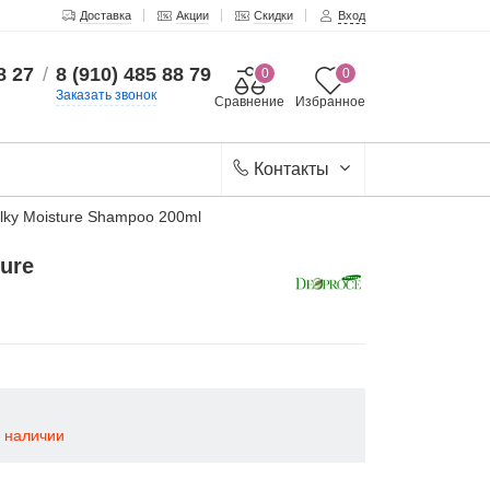
Доставка
Акции
Скидки
Вход
8 27
/
8 (910) 485 88 79
0
0
Заказать звонок
Сравнение
Избранное
Контакты
ky Moisture Shampoo 200ml
ure
в наличии