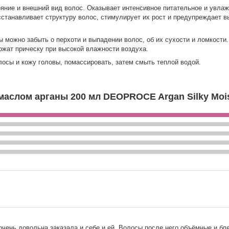
ние и внешний вид волос. Оказывает интенсивное питательное и увла
осстанавливает структуру волос, стимулирует их рост и предупреждает 
 можно забыть о перхоти и выпадении волос, об их сухости и ломкости
ржат прическу при высокой влажности воздуха.
осы и кожу головы, помассировать, затем смыть теплой водой.
аслом арганы 200 мл DEOPROCE Argan Silky Mois
чень довольна,заказала и себе и ей. Волосы после него объёмные и бл