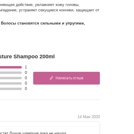
жняющее действие, увлажняет кожу головы,
выпадение, устраняет секущиеся кончики, защищает от
.
Волосы становятся сильными и упругими,
ture Shampoo 200ml
1
0
0
Написать отзыв
0
0
14 Мая 2020
естят.Лучше шампуня пока не нашла.