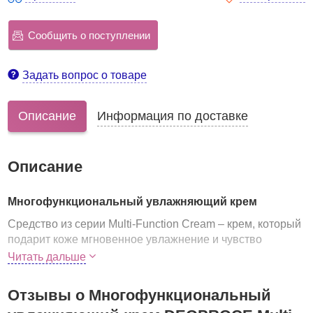
Сообщить о поступлении
Задать вопрос о товаре
Описание
Информация по доставке
Описание
Многофункциональный увлажняющий крем
Средство из серии Multi-Function Cream – крем, который
подарит коже мгновенное увлажнение и чувство
свежести. Крем глубоко увлажняет кожу, а также
Читать дальше
воздействие еще по нескольким направлениям:
осветляет пигментацию и разглаживает морщины.
Отзывы о Многофункциональный
В составе крем морской коллаген, гиалуроновая