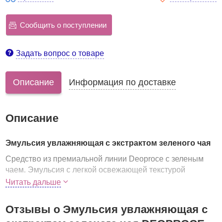
Сообщить о поступлении
Задать вопрос о товаре
Описание
Информация по доставке
Описание
Эмульсия увлажняющая с экстрактом зеленого чая
Средство из премиальной линии Deoproce с зеленым
чаем. Эмульсия с легкой освежающей текстурой
увлажняет и витаминизирует кожу, тонизирует ее и
Читать дальше
оживляет, устраняет отечность и улучшает цвет.
Экстракт зеленого чая
Отзывы о Эмульсия увлажняющая с
в составе лосьона оказывает
противовоспалительное и регенерирующее действие,