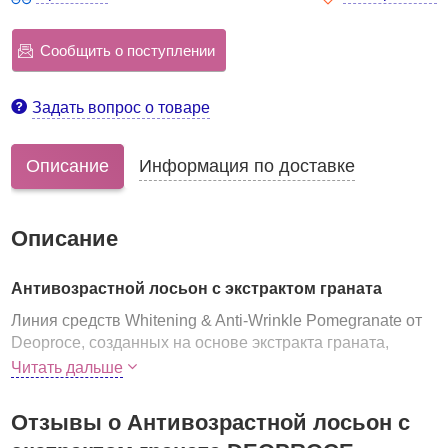
Сообщить о поступлении
Задать вопрос о товаре
Описание
Информация по доставке
Описание
Антивозрастной лосьон с экстрактом граната
Линия средств Whitening & Anti-Wrinkle Pomegranate от
Deoproce, созданных на основе экстракта граната,
предназначена для эффективного омолаживания кожи.
Читать дальше
Средства двойного действия, направлены на
осветление пигментации и разглаживание морщин.
Отзывы о Антивозрастной лосьон с
Лосьон с экстрактом граната с легкой и