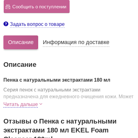
Сообщить о поступлении
Задать вопрос о товаре
Описание
Информация по доставке
Описание
Пенка с натуральными экстрактами 180 мл
Серия пенок с натуральными экстрактами
предназначена для ежедневного очищения кожи. Может
использоваться и для утреннего умывания, и для
Читать дальше
вечернего применения. В составе пенок
сбалансированное сочетание натуральных моющих
Отзывы о Пенка с натуральными
компонентов и уходовых ингредиентов.
экстрактами 180 мл EKEL Foam
Каждая пенка прошла дерматологический контроль.