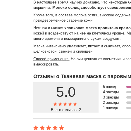
В настоящее время научно доказано, что некоторые б
морщины.
Молоко ослиц способствует своевремен
Кроме того, в составе молока ослиц высокое содерж
преждевременное старение кожи.
Нежная и мягкая
хлопковая маска пропитана крем
кожей и воздействуют на нее на клеточном уровне. М
много времени в помещениях с сухим воздухом.
Маска интенсивно увлажняет, питает и смягчает, спо
шелковистой, свежей и сияющей.
Способ применения:
На очищенную от косметики и загр
вмассировать.
Отзывы о Тканевая маска с паровым
5.0
5 звезд
4 звезды
3 звезды
2 звезды
1 звезда
Всего отзывов:
2