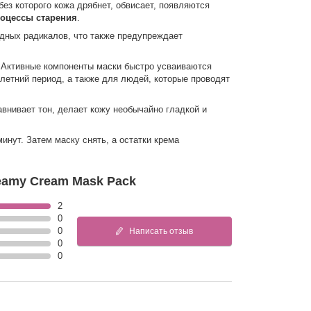
ез которого кожа дрябнет, обвисает, появляются
роцессы старения
.
одных радикалов, что также предупреждает
. Активные компоненты маски быстро усваиваются
 летний период, а также для людей, которые проводят
внивает тон, делает кожу необычайно гладкой и
инут. Затем маску снять, а остатки крема
eamy Cream Mask Pack
2
0
0
Написать отзыв
0
0