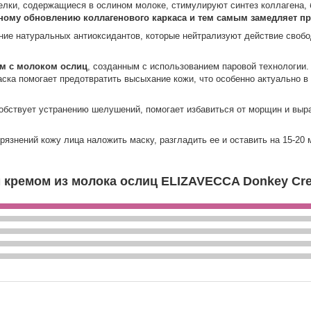
елки, содержащиеся в ослином молоке, стимулируют синтез коллагена, б
ному обновлению коллагенового каркаса и тем самым замедляет п
ание натуральных антиоксидантов, которые нейтрализуют действие своб
ом с молоком ослиц
, созданным с использованием паровой технологии
аска помогает предотвратить высыхание кожи, что особенно актуально в
собствует устранению шелушений, помогает избавиться от морщин и выра
язнений кожу лица наложить маску, разгладить ее и оставить на 15-20 м
 кремом из молока ослиц ELIZAVECCA Donkey Cr