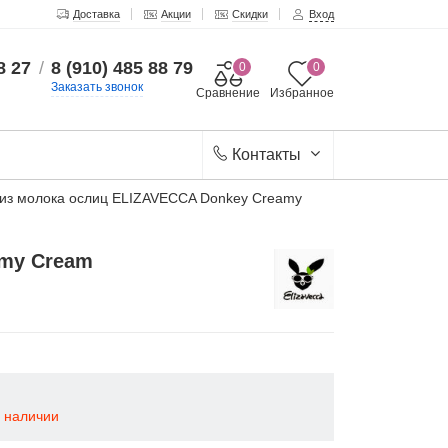
Доставка
Акции
Скидки
Вход
8 27
/
8 (910) 485 88 79
0
0
Заказать звонок
Сравнение
Избранное
Контакты
 из молока ослиц ELIZAVECCA Donkey Creamy
amy Cream
в наличии