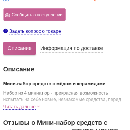
Сообщить о поступлении
Задать вопрос о товаре
Описание
Информация по доставке
Описание
Мини-набор средств с мёдом и керамидами
Набор из 4 миниатюр - прекрасная возможность
испытать на себе новые, незнакомые средства, перед
тем, как купить полноразмерные версии. Кроме того,
Читать дальше
набор миниатюр пригодится в дороге, во время отпуска,
в командировке.
Отзывы о Мини-набор средств с
В наборе тонер, эмульсия, крем для лица, крем для кожи