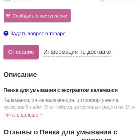
Сообщить о поступлении
Задать вопрос о товаре
Описание
Информация по доставке
Описание
Пенка для умывания с экстрактом каламанси
Каламанси, он же каламондин, цитрофортунелла,
мускусный лайм. Этот гибрид цитрусовых родом из Юго-
Восточной Азии – настоящая витаминная бомба,
Читать дальше
благодаря чему экстракт каламанси необычайно
полезен для кожи.
Отзывы о Пенка для умывания с
Пенка с экстрактом каламанси предназначена для