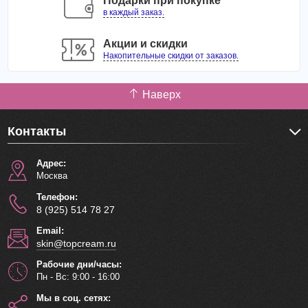
Подарки при покупке
менее аллергичной и чувствительной, ускоряет
в каждый заказ.
заживление воспалений, предупреждает появление
новых, оказывает увлажняющее и успокаивающее
Акции и скидки
действие.
Накопительные скидки от заказов.
Способ применения
: Нанести пенку на влажную кожу
лица, помассировать, затем смыть водой.
Наверх
Объём: 120 мл
Контакты
Адрес:
Москва
Телефон:
8 (925) 514 78 27
Email:
skin@topcream.ru
Рабочие дни/часы:
Пн - Вс: 9:00 - 16:00
Мы в соц. сетях: