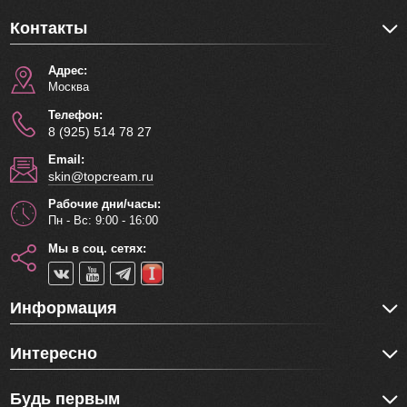
Состав:
Aqua, Glycerin, Chondrus Crispus
(Carrageenan), Butylene Glycol, Ceratonia Siliqua Gum,
Контакты
Dipropylene Glycol, Xanthan Gum, Allantoin,
Phenoxyethanol, PEG-60 Hydrogenated Castor Oil,
Адрес:
Methylparaben, Carbon Black, Arbutin, Disodium EDTA,
Москва
Tocopheryl Acetate, Propylparaben, Fragrance, Synthetic
Телефон:
Fluorphlogopite, Propylene Glycol, Calcium lactate, Ricinus
8 (925) 514 78 27
Communis (Castor) Seed Oil, Snail Secretion Filtrate,
Email:
Ceteth-25, Titanium Dioxide, Sodium Hyaluronate, 1,2-
skin@topcream.ru
Hexanediol, Hydrolyzed Collagen, Gold.
Рабочие дни/часы:
Пн - Вс: 9:00 - 16:00
Мы в соц. сетях:
Информация
Интересно
Будь первым