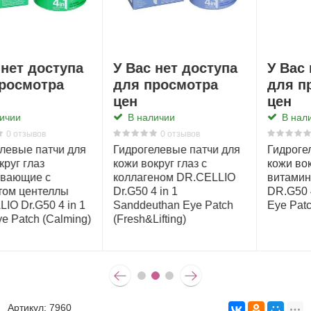
т доступа
У Вас нет доступа
У Вас нет
мотра
для просмотра
для прос
цен
цен
В наличии
В наличии
зывов
0 отзывов
0 от
е патчи для
Гидрогелевые патчи для
Гидрогелевы
глаз с
кожи вокруг глаз с
кожи вокруг г
 DR.CELLIO
витаминами DR.CELLIO
гиалуроново
DR.G50 4 in 1 Ssingssing
DR.CELLIO Dr
 Eye Patch
Eye Patch (Fresh)
Cheongchun 
g)
(Youthful)
Артикул:
7960