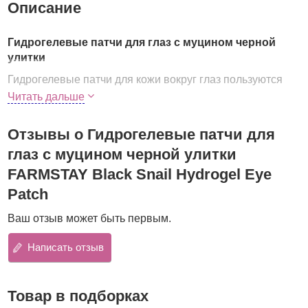
Описание
Гидрогелевые патчи для глаз с муцином черной
улитки
Гидрогелевые патчи для кожи вокруг глаз пользуются
всё большей популярностью. Небольшие «полумесяцы»
Читать дальше
могут использоваться в качестве экспресс-средства
перед каким-либо важным мероприятием, а также
Отзывы о Гидрогелевые патчи для
применяться для курсового ухода.
глаз с муцином черной улитки
Патчи выполнены из гидрогеля, плотно прилегают к
FARMSTAY Black Snail Hydrogel Eye
коже и создают так называемый «парниковый эффект»,
Patch
благодаря чему на протяжении всего времени
использования происходит глубокое насыщение кожи
Ваш отзыв может быть первым.
влагой и питательными компонентами.
В составе патчей улиточный муцин, а также комплекс
Написать отзыв
антивозрастных компонентов.
Муцин улитки
оказывает мощное омолаживающее
Товар в подборках
воздействие на кожу, так как стимулирует активность