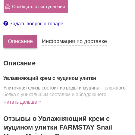
Сообщить о поступлении
Задать вопрос о товаре
Описание
Информация по доставке
Описание
Увлажняющий крем с муцином улитки
Улиточная слизь состоит из воды и муцина – сложного
белка с уникальным составом и обладающего
уникальными свойствами. Этот природный компонент
Читать дальше
воздействует на глубокие слои кожи, решая
проблемы, вызванные изменениями возрастного
Отзывы о Увлажняющий крем с
характера
и фотостарением. На поверхности кожи
муцином улитки FARMSTAY Snail
слизь улитки также эффективно работает и позволяет
справиться с различными воспалениями, акне и