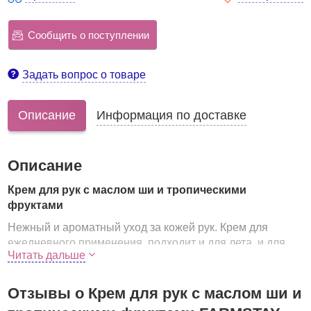
Сообщить о поступлении
Задать вопрос о товаре
Описание
Информация по доставке
Описание
Крем для рук с маслом ши и тропическими
фруктами
Нежный и ароматный уход за кожей рук. Крем для
ежедневного применения, подходит и для лета, и для
Читать дальше
зимы. Летом защитит от палящего солнца, предупредит
пересыхание. Зимой убережёт от обветривания и
обморожения в морозные дни.
Отзывы о Крем для рук с маслом ши и
Масло ши
интенсивно питает, увлажняет и смягчает