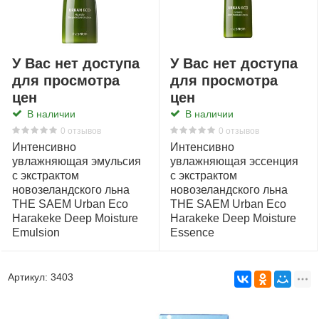
У Вас нет доступа
У Вас нет доступа
для просмотра
для просмотра
цен
цен
В наличии
В наличии
0 отзывов
0 отзывов
Интенсивно
Интенсивно
увлажняющая эмульсия
увлажняющая эссенция
с экстрактом
с экстрактом
новозеландского льна
новозеландского льна
THE SAEM Urban Eco
THE SAEM Urban Eco
Harakeke Deep Moisture
Harakeke Deep Moisture
Emulsion
Essence
Артикул:
3403