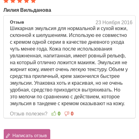
ровным. Эмульсия "стирает" с лица последствия
стрессов и дневной усталости, помогая лицу выглядеть
Лилия Вильданова
свежее и моложе.
Отзыв
23 Ноября 2016
В составе эмульсии высокое содержание натуральных
Шикарная эмульсия для нормальной и сухой кожи,
компонентов:
склонной к шелушениям. Использую ее совместно
с кремом одной серии в качестве дневного ухода
Ледниковая вода
– вода из глубинных, чистейших
чуть менее года. Кожа после использования
слоев океана возле Северного Полюса, интенсивно
увлажненная, напитанная, имеет ровный рельеф,
увлажняет кожу, насыщает ее важнейшими
на который отлично ложится макияж. Эмульсия не
микроэлементами, тонизирует и дарит невероятное
жирнит кожу, имеет очень легкую текстуру. Объем у
ощущение свежести, нормализует и ускоряет процессы
средства приличный, крем закончился быстрее
восстановления клеток. Кожа, напитанная влагой
эмульсии. Упаковка хоть и красивая, но не очень
изнутри, разглаживается, морщины становятся менее
удобная, средство приходится вытряхивать. Но
заметными.
это мелочи по сравнению с действием, которое
Масло камелии
– богато жирными кислотами,
эмульсия в тандеме с кремом оказывают на кожу.
витаминами А, В и Е, минералами, полифенолами,
Отзыв полезен?
0
0
биофлавоноидами. Оказывает питательное, защитное,
смягчающее, регенерационное, увлажняющее,
успокаивающее действии, стимулирует выработку
проколлагена и используется в качестве
Написать отзыв