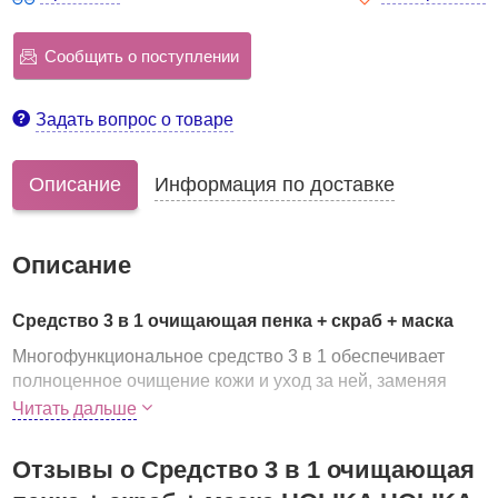
Сообщить о поступлении
Задать вопрос о товаре
Описание
Информация по доставке
Описание
Средство 3 в 1 очищающая пенка + скраб + маска
Многофункциональное средство 3 в 1 обеспечивает
полноценное очищение кожи и уход за ней, заменяя
сразу пенку для умывания, скраб и маску. Средство
Читать дальше
очищает кожу от макияжа и повседневных загрязнений,
мягко отшелушивает омертвевшие клетки, а также
Отзывы о Средство 3 в 1 очищающая
удаляет из пор скопившиеся загрязнения, регулирует