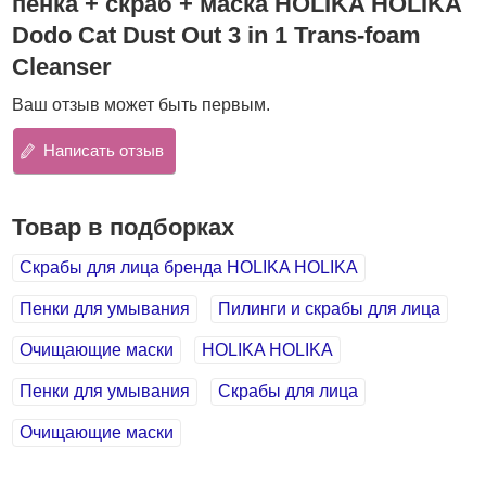
пенка + скраб + маска HOLIKA HOLIKA
работу сальных желез и предотвращает появление
жирного блеска.
Dodo Cat Dust Out 3 in 1 Trans-foam
Cleanser
В составе средства
запатентованная формула
Osmopur, которая создает на поверхности кожи
Ваш отзыв может быть первым.
защитный барьер
, оберегающий от того, что
разрушает кожу и вызывает её старение (пыль,
Написать отзыв
загазованность воздуха, табачный дым, соли тяжелых
металлов).
Также в составе пенки
белая глина (каолин)
–
Товар в подборках
содержит микроэлементы и минеральные соли, которые
оказывают противовоспалительное, заживляющее,
Скрабы для лица бренда HOLIKA HOLIKA
очищающее и общеукрепляющее действие на кожу.
Пенки для умывания
Пилинги и скрабы для лица
Белая глина имеет способность поглощать яды и
токсины, поэтому она защищает кожу от воздействия
Очищающие маски
HOLIKA HOLIKA
различных загрязнений атмосферы, является мощным
природным антибиотиком – подавляет воздействие
Пенки для умывания
Скрабы для лица
различных бактерий и грибков, вызывающих
возникновение угрей.
Очищающие маски
Комплекс эфирных масел (герани, бергамота,