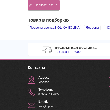
Написать отзыв
Товар в подборках
Лосьоны бренда HOLIKA HOLIKA
Лосьоны
HO
Бесплатная доставка
На заказы от 3000р.
Контакты
Адрес:
Москва
Телефон:
8 (925) 514 78 27
Email:
skin@topcream.ru