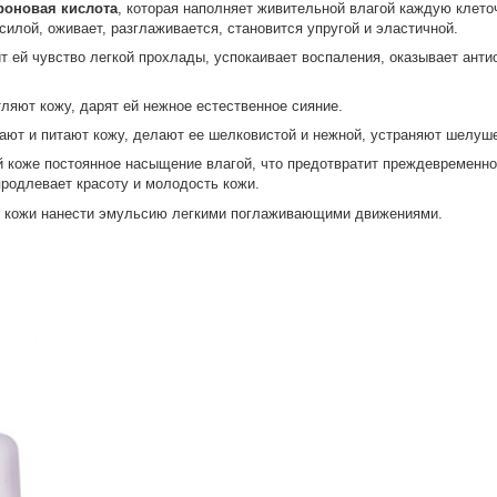
роновая кислота
, которая наполняет живительной влагой каждую клеточ
силой, оживает, разглаживается, становится упругой и эластичной.
т ей чувство легкой прохлады, успокаивает воспаления, оказывает ант
ляют кожу, дарят ей нежное естественное сияние.
ют и питают кожу, делают ее шелковистой и нежной, устраняют шелуше
й коже постоянное насыщение влагой, что предотвратит преждевременн
родлевает красоту и молодость кожи.
 кожи нанести эмульсию легкими поглаживающими движениями.