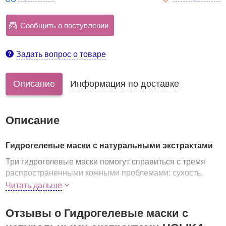
Сообщить о поступлении
Задать вопрос о товаре
Описание
Информация по доставке
Описание
Гидрогелевые маски с натуральными экстрактами
Три гидрогелевые маски помогут справиться с тремя
распространенными кожными проблемами: сухость,
воспаления и жирный блеск. В составе каждой маски
Читать дальше
натуральные экстракты и вытяжки из лекарственных
растений.
Отзывы о Гидрогелевые маски с
Маски выполнены из гидрогеля, который по