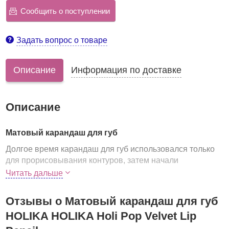
Сообщить о поступлении
Задать вопрос о товаре
Описание
Информация по доставке
Описание
Матовый карандаш для губ
Долгое время карандаш для губ использовался только
для прорисовывания контуров, затем начали
карандашом заштриховывать всю поверхность губ,
Читать дальше
чтобы помада дольше сохранялась, а цвет «сходил»
более равномерно. А потом визажисты решили, что про
Отзывы о Матовый карандаш для губ
помаду вообще можно забыть.
HOLIKA HOLIKA Holi Pop Velvet Lip
Карандаш Holi Pop Velvet Lip Pencil от Holika Holika