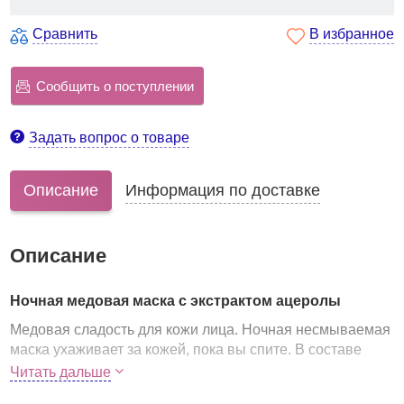
Сравнить
В избранное
Сообщить о поступлении
Задать вопрос о товаре
Описание
Информация по доставке
Описание
Ночная медовая маска с экстрактом ацеролы
Медовая сладость для кожи лица. Ночная несмываемая
маска ухаживает за кожей, пока вы спите. В составе
маски по 20% меда и экстракта ацеролы.
Читать дальше
HOLIKA HOLIKA Honey Sleeping Pack Acerola
быстро