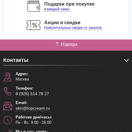
CI 19140, CI 17200, дикалия глицирризат,
Подарки при покупке
ароматизатор, карамель, динатрия ЭДТА,
в каждый заказ.
дипропиленгликоль, экстракт портулака.
Акции и скидки
Накопительные скидки от заказов.
Наверх
Контакты
Адрес:
Москва
Телефон:
8 (925) 514 78 27
Email:
skin@topcream.ru
Рабочие дни/часы:
Пн - Вс: 9:00 - 16:00
Мы в соц. сетях: