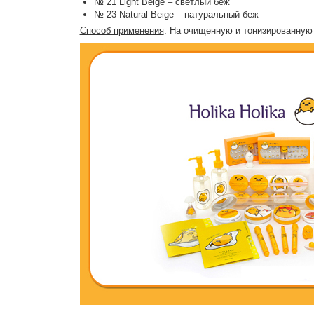
№ 21 Light Beige – светлый беж
№ 23 Natural Beige – натуральный беж
Способ применения
: На очищенную и тонизированную