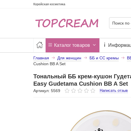
Корейская косметика
Каталог товаров
Информа
Главная
Для женщин
ББ и СС кремы
B
Cushion BB A Set
Тональный ББ крем-кушон Гудета
Easy Gudetama Cushion BB A Set
Артикул: 5569
Написать отзыв