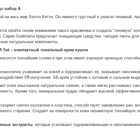
цо набор А
ой на весь мир Хелло Китти. Он немного грустный и ужасно ленивый, п
могла обойти своим вниманием такого красавчика и создала "ленивую" к
й. Серия Gudetama предлагает очищающие средства, тающие тинты для г
сные натуральные компоненты.
A Set – компактный тональный крем-кушон
наносится тончайшим слоем и при этом имеет хорошую кроющую способн
еликолепно ухаживает за кожей и оздоравливает её, оказывает омолаж
 воздействия УФ-излучения. ББ-крем устойчив к потовым и сальным выд
ют коже изысканное натуральное сияние, а также мягко рассеивают све
вежесть. Кроме того, минеральные пудры обладают высокой эффективно
скоряет синтез коллагена и эластина, способствует заживлению ран, в
енного старения. Создает на поверхности кожи незаметную тончайшую п
енные экстракты
, которые усиливают оздоравливающее и омолаживающ