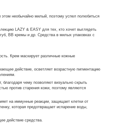
ри этом необычайно милый, поэтому успел полюбиться
оллекцию LAZY & EASY для тех, кто хочет выглядеть
уб, ВВ кремы и др. Средства в милых упаковках с
ость. Крем маскирует различные кожные
ивающее действие, осветляет возрастную пигментацию
елениям.
т, благодаря чему позволяют визуально скрыть
стью против старения кожи, поэтому являются
лияет на иммунные реакции, защищает клетки от
ленку, которая предотвращает испарение воды,
ее действие средства.