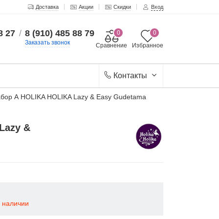
Доставка
Акции
Скидки
Вход
8 27
/
8 (910) 485 88 79
0
0
Заказать звонок
Сравнение
Избранное
Контакты
абор А HOLIKA HOLIKA Lazy & Easy Gudetama
Lazy &
в наличии