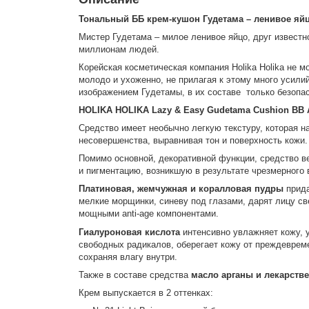
Тональный ББ крем-кушон Гудетама – ленивое яй
Мистер Гудетама – милое ленивое яйцо, друг известн
миллионам людей.
Корейская косметическая компания Holika Holika не 
молодо и ухоженно, не прилагая к этому много усили
изображением Гудетамы, в их составе только безопа
HOLIKA HOLIKA Lazy & Easy Gudetama Cushion BB 
Средство имеет необычно легкую текстуру, которая 
несовершенства, выравнивая тон и поверхность кожи.
Помимо основной, декоративной функции, средство в
и пигментацию, возникшую в результате чрезмерного
Платиновая, жемчужная и коралловая пудры
прида
мелкие морщинки, синеву под глазами, дарят лицу с
мощными anti-age компонентами.
Гиалуроновая кислота
интенсивно увлажняет кожу, у
свободных радикалов, оберегает кожу от преждеврем
сохраняя влагу внутри.
Также в составе средства
масло арганы и лекарств
Крем выпускается в 2 оттенках: