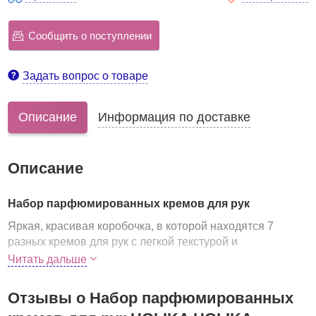
Сообщить о поступлении
Задать вопрос о товаре
Описание
Информация по доставке
Описание
Набор парфюмированных кремов для рук
Яркая, красивая коробочка, в которой находятся 7
разных кремов для рук с легкой текстурой и
роскошными ароматами. Как дорогие духи, крем
Читать дальше
постепенно «раскрывается» на коже, окутывая ее
волнующим шлейфом свежести, изысканных цветов или
Отзывы о Набор парфюмированных
сочных фруктов.