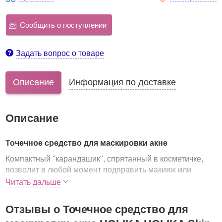
Сообщить о поступлении
Задать вопрос о товаре
Описание
Информация по доставке
Описание
Точечное средство для маскировки акне
Компактный "карандашик", спрятанный в косметичке,
позволит в любой момент подправить макияж или
замаскировать только-только назревающее воспаление.
Читать дальше
Точечное средство от Holika Holika предназначен для
надежной и безопасной коррекции угревой сыпи и
Отзывы о Точечное средство для
других кожных несовершенств на коже лица, шеи,