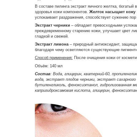
В составе пилинга экстракт яичного желтка, богатый 
здоровья кожи компонентов.
Желток насыщает кожу 
успокаивает раздражения, способствует сужению пор 
Экстракт черники
– обладает превосходными успока
преждевременному старению кожи, улучшает цвет лиц
гладкой и свежей.
Экстракт лимона
– природный антиоксидант, защищае
благодаря чему осветляются существующие пигментны
Способ применения:
После очищения кожи от косметик
Объём: 140 мл
Состав
: Вода, глицерин, кватерний-60, пропиленгл
вода, экстракт плодов черники, экстракт сахарного
бутиленгликоль, феноксиэтанол, гидролизованная мем
капригидроксамовая кислота, глицерин, феноксиэта