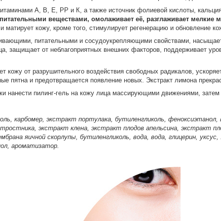
витаминами А, B, Е, РР и К, а также источник фолиевой кислоты, кальци
питательными веществами, омолаживает её, разглаживает мелкие 
и матирует кожу, кроме того, стимулирует регенерацию и обновление ко
ивающими, питательными и сосудоукрепляющими свойствами, насыщает 
а, защищает от неблагоприятных внешних факторов, поддерживает уров
т кожу от разрушительного воздействия свободных радикалов, ускоряе
е пятна и предотвращается появление новых. Экстракт лимона прекрасн
и нанести пилинг-гель на кожу лица массирующими движениями, затем 
иколь, карбомер, экстракт портулака, бутиленгликоль, феноксиэтанол, 
 тростника, экстракт клена, экстракт плодов апельсина, экстракт пл
брана яичной скорлупы, бутиленгликоль, вода, вода, глицерин, уксус, 
нол, ароматизатор.