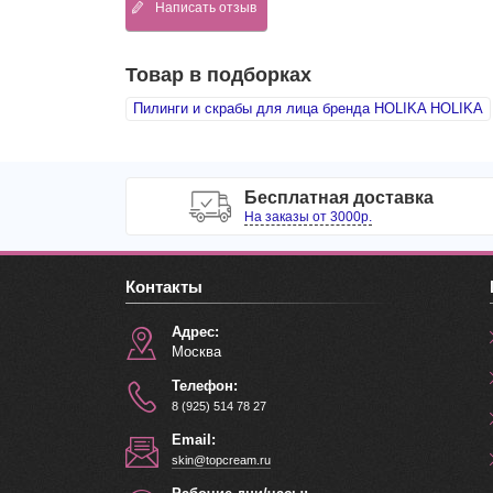
Написать отзыв
Товар в подборках
Пилинги и скрабы для лица бренда HOLIKA HOLIKA
Бесплатная доставка
На заказы от 3000р.
Контакты
Адрес:
Москва
Телефон:
8 (925) 514 78 27
Email:
skin@topcream.ru