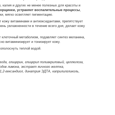
я, калия и других не менее полезных для красоты и
морщинки, устраняет воспалительные процессы
,
жи, мягко осветляет пигментацию.
кожу витаминами и антиоксидантами, препятствует
ень увлажненности в течение всего дня, делает кожу
т клеточный метаболизм, подавляет синтез меланина,
о витаминизирует и тонизирует кожу.
ополоснуть теплой водой.
вода, глицерин, глицерил полиакриловый, целлюлоза,
одов лимона, экстракт яичного желтка,
1,2-гександиол, динатрия ЭДТА, каприлилгликоль,