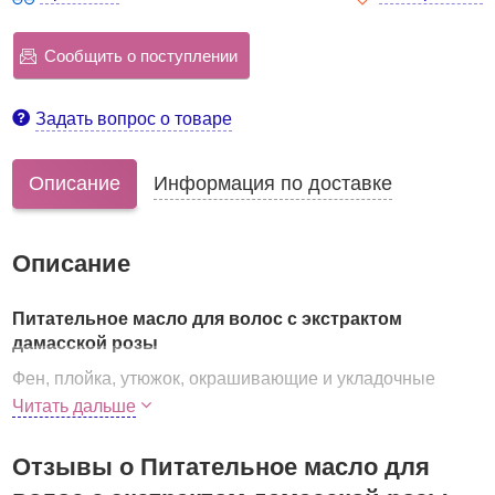
Сообщить о поступлении
Задать вопрос о товаре
Описание
Информация по доставке
Описание
Питательное масло для волос с экстрактом
дамасской розы
Фен, плойка, утюжок, окрашивающие и укладочные
средства, а также неправильное питание, недостаток
Читать дальше
сна, стрессы, а также многие другие факторы приводят к
тому, что волосы становятся слабыми, сухими, тусклыми
Отзывы о Питательное масло для
и ломкими, медленно растут, секутся и выпадают.